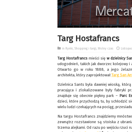
Targ Hostafrancs
in
Rynki
,
Shopping i targi
,
Wolny czas
Listopad
Targ Hostafrancs
mieści się
w dzielnicy S
udogodnień, takich jak dworzec kolejowy i 
Otwarto go w roku 1888, a jego żelazn
architekta, który zaprojektował
Targ San An
Dzielnica Sants była dawniej wioską, któr
pracująca i zlokalizowane były fabryki 
znajduje się obecnie piękny park –
Parc Es
dzieci, które przychodzą tu, by schłodzić si
wielu ludzi czekających na pociąg, przesiadu
Na targu Hostafrancs znajdziemy mnóstwo 
zewnątrz rozstawione są stoiska z ubran
trzema alejkami. Od razu po wejściu rzuci 