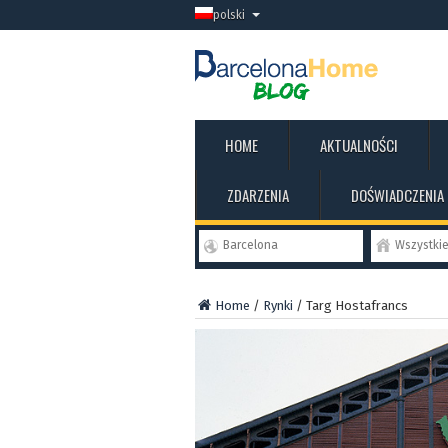
polski
HOME
AKTUALNOŚCI
ZDARZENIA
DOŚWIADCZENIA
Barcelona
Wszystki
Home
/
Rynki
/
Targ Hostafrancs