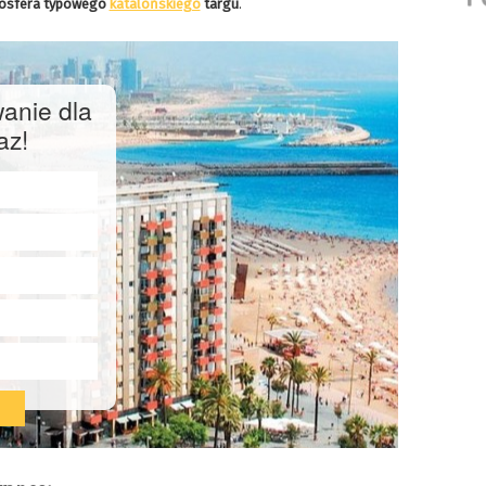
mosfera typowego
katalońskiego
targu
.
anie dla
az!