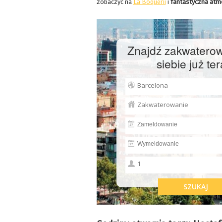
zobaczyć na
La Boquerii
i
fantastyczna at
Znajdź zakwaterow
siebie już ter