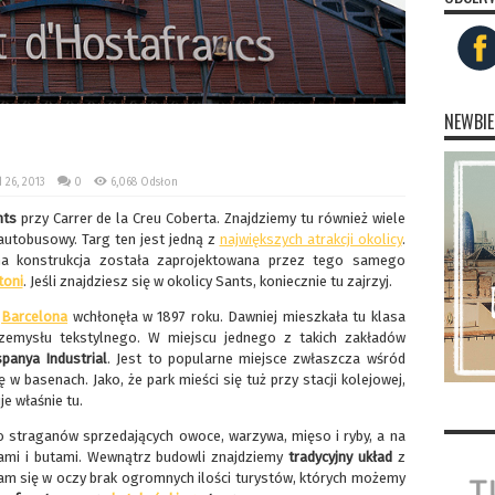
NEWBIE
 26, 2013
0
6,068 Odsłon
ants
przy Carrer de la Creu Coberta. Znajdziemy tu również wiele
autobusowy. Targ ten jest jedną z
największych atrakcji okolicy
.
a konstrukcja została zaprojektowana przez tego samego
toni
. Jeśli znajdziesz się w okolicy Sants, koniecznie tu zajrzyj.
ą
Barcelona
wchłonęła w 1897 roku. Dawniej mieszkała tu klasa
przemysłu tekstylnego. W miejscu jednego z takich zakładów
panya Industrial
. Jest to popularne miejsce zwłaszcza wśród
ę w basenach. Jako, że park mieści się tuż przy stacji kolejowej,
je właśnie tu.
straganów sprzedających owoce, warzywa, mięso i ryby, a na
iami i butami. Wewnątrz budowli znajdziemy
tradycyjny układ
z
nam się w oczy brak ogromnych ilości turystów, których możemy