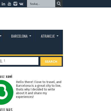
BARCELONA
ATRAKCJE
1
SEARCH
usz:
xavi
Hello there! I love to travel, and
Barcelona is a great city to live,
thats why I decided to write
about it and share my
experiences!
WUJ NAS