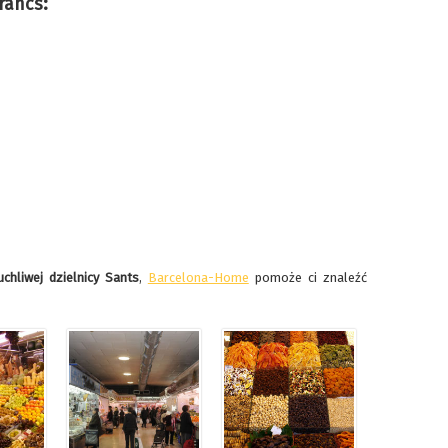
rancs:
uchliwej dzielnicy Sants
,
Barcelona-Home
pomoże ci znaleźć