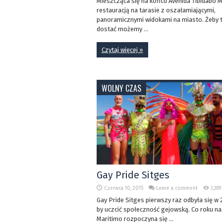
Mieszcząca się na końcu Avenida Tibidabo M
restauracją na tarasie z oszałamiającymi,
panoramicznymi widokami na miasto. Żeby t
dostać możemy ...
Czytaj więcej »
WOLNY CZAS
Gay Pride Sitges
Czerwca 10, 2015
Leave a comment
3,38
Gay Pride Sitges pierwszy raz odbyła się w
by uczcić społeczność gejowską. Co roku n
Maritimo rozpoczyna się ...