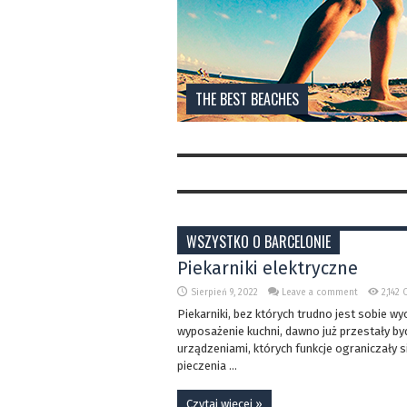
THE BEST BEACHES
WSZYSTKO O BARCELONIE
Piekarniki elektryczne
Sierpień 9, 2022
Leave a comment
2,142 
Piekarniki, bez których trudno jest sobie wy
wyposażenie kuchni, dawno już przestały by
urządzeniami, których funkcje ograniczały s
pieczenia ...
Czytaj więcej »