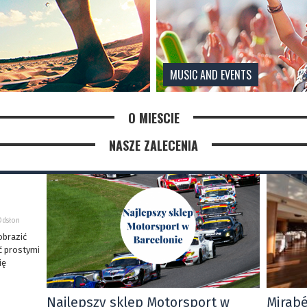
MUSIC AND EVENTS
O MIESCIE
NASZE ZALECENIA
Odsłon
obrazić
ć prostymi
ię
Najlepszy sklep Motorsport w
Mirab