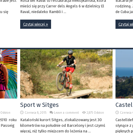
irabé jest
Rosa del Raval to restauracja meksykańska, która
Bacardi je
mieści się przy Carrer dels Angels 6 w dzielnicy El
rodzinną.
u się
Raval, niedaleko Rambli i ...
de Cuba ja
Czytaj więcej »
Czytaj w
Sport w Sitges
Castel
9 Odsłon
Czerwca 8, 2015
Leave a comment
2,875 Odsłon
Czerwca 4
 2010 roku
Kataloński kurort Sitges, zlokalizowany jest 30
Castelldef
a Passeig
kilometrów na południe od Barcelony i jest czymś
słynące z
więcej, niż tylko miejscem do leżenia na ...
pięknych 