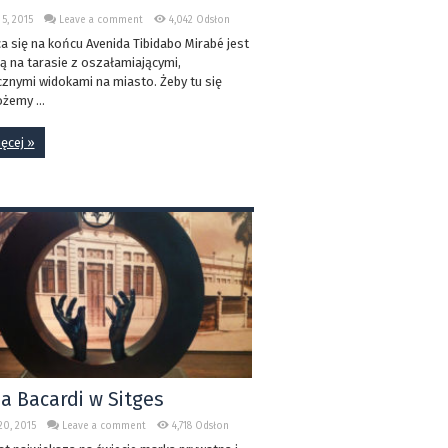
5, 2015
Leave a comment
4,042 Odsłon
 się na końcu Avenida Tibidabo Mirabé jest
ą na tarasie z oszałamiającymi,
znymi widokami na miasto. Żeby tu się
żemy ...
ięcej »
ia Bacardi w Sitges
20, 2015
Leave a comment
4,718 Odsłon