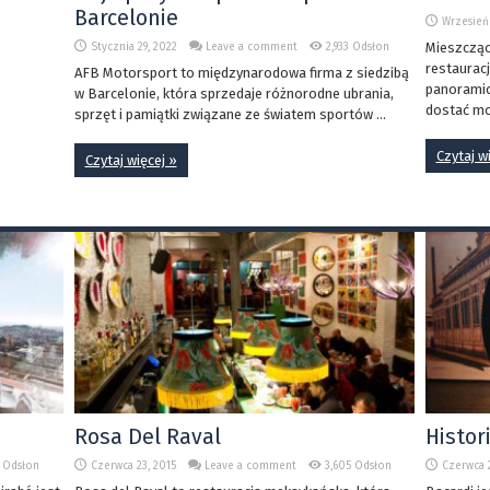
Barcelonie
Wrzesień 
Mieszcząca
Stycznia 29, 2022
Leave a comment
2,933 Odsłon
restauracj
AFB Motorsport to międzynarodowa firma z siedzibą
panoramic
w Barcelonie, która sprzedaje różnorodne ubrania,
dostać mo
sprzęt i pamiątki związane ze światem sportów ...
Czytaj w
Czytaj więcej »
Rosa Del Raval
Histor
 Odsłon
Czerwca 23, 2015
Leave a comment
3,605 Odsłon
Czerwca 