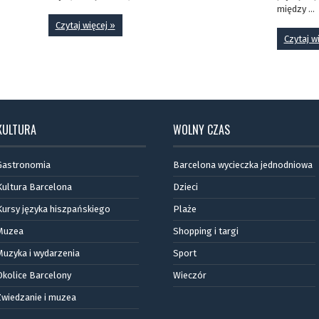
między ...
Czytaj więcej »
Czytaj w
KULTURA
WOLNY CZAS
Gastronomia
Barcelona wycieczka jednodniowa
Kultura Barcelona
Dzieci
Kursy języka hiszpańskiego
Plaże
Muzea
Shopping i targi
Muzyka i wydarzenia
Sport
Okolice Barcelony
Wieczór
Zwiedzanie i muzea