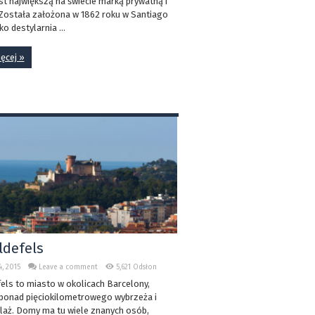
st największą na świecie marką prywatną i
 Została założona w 1862 roku w Santiago
ko destylarnia ...
ięcej »
ldefels
, 2015
Leave a comment
5,621 Odsłon
els to miasto w okolicach Barcelony,
 ponad pięciokilometrowego wybrzeża i
plaż. Domy ma tu wiele znanych osób,