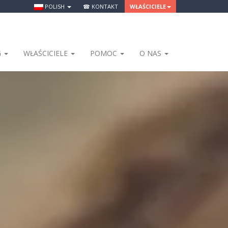
POLISH
☎ KONTAKT
WŁAŚCICIELE
G
WŁAŚCICIELE
POMOC
O NAS