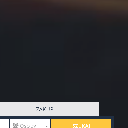
ZAKUP
SZUKAJ
 Osoby