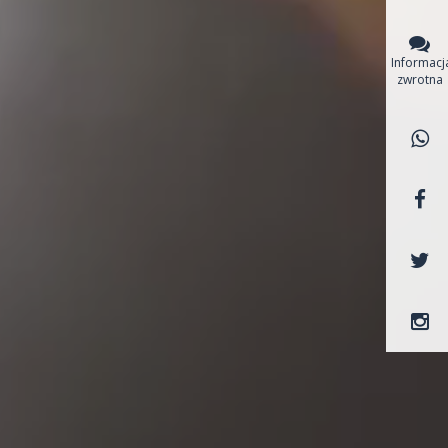
Informacj
zwrotna