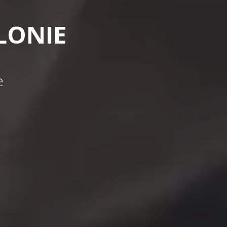
LONIE
e