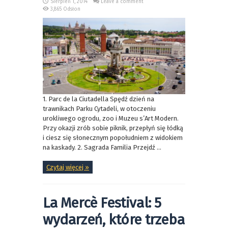
Sierpień 1, 2014
Leave a comment
3,865 Odsłon
1. Parc de la Ciutadella Spędź dzień na
trawnikach Parku Cytadeli, w otoczeniu
urokliwego ogrodu, zoo i Muzeu s’Art Modern.
Przy okazji zrób sobie piknik, przepłyń się łódką
i ciesz się słonecznym popołudniem z widokiem
na kaskady. 2. Sagrada Familia Przejdź ...
Czytaj więcej »
La Mercè Festival: 5
wydarzeń, które trzeba