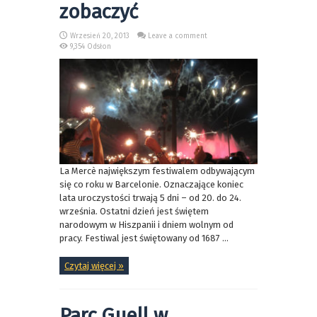
zobaczyć
Wrzesień 20, 2013
Leave a comment
9,354 Odsłon
La Mercè największym festiwalem odbywającym
się co roku w Barcelonie. Oznaczające koniec
lata uroczystości trwają 5 dni – od 20. do 24.
września. Ostatni dzień jest świętem
narodowym w Hiszpanii i dniem wolnym od
pracy. Festiwal jest świętowany od 1687 ...
Czytaj więcej »
Parc Guell w