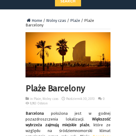
SEARCH
Home
/
Wolny czas
/
Plaże
/
Plaże
Barcelony
Plaże Barcelony
in
Plaże
,
Wolny czas
Październik 30, 2013
0
8,983 Odsłon
Barcelona
położona jest w godnej
pozazdroszczenia lokalizacji.
Większość
wybrzeża zajmują miejskie plaże
, które ze
względu na śródziemnomorski klimat