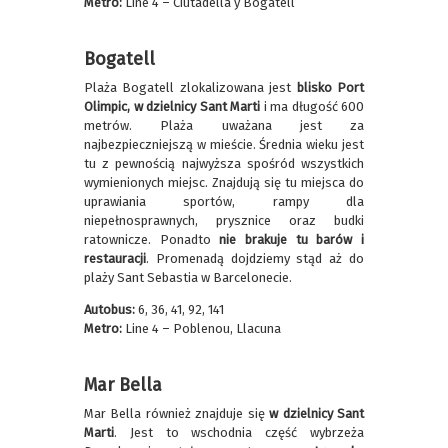
Metro:
Line 4 – Ciutadella y Bogatell
Bogatell
Plaża Bogatell zlokalizowana jest
blisko Port
Olimpic, w dzielnicy Sant Marti
i ma długość 600
metrów. Plaża uważana jest za
najbezpieczniejszą w mieście. Średnia wieku jest
tu z pewnością najwyższa spośród wszystkich
wymienionych miejsc. Znajdują się tu miejsca do
uprawiania sportów, rampy dla
niepełnosprawnych, prysznice oraz budki
ratownicze. Ponadto
nie brakuje tu barów i
restauracji
. Promenadą dojdziemy stąd aż do
plaży Sant Sebastia w Barcelonecie.
Autobus:
6, 36, 41, 92, 141
Metro:
Line 4 – Poblenou, Llacuna
Mar Bella
Mar Bella również znajduje się
w dzielnicy Sant
Marti
. Jest to wschodnia część wybrzeża