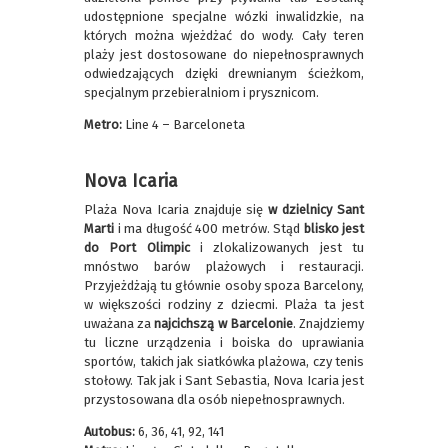
udostępnione specjalne wózki inwalidzkie, na
których można wjeżdżać do wody. Cały teren
plaży jest dostosowane do niepełnosprawnych
odwiedzających dzięki drewnianym ścieżkom,
specjalnym przebieralniom i prysznicom.
Metro:
Line 4 – Barceloneta
Nova Icaria
Plaża Nova Icaria znajduje się
w dzielnicy Sant
Marti
i ma długość 400 metrów. Stąd
blisko jest
do Port Olimpic
i zlokalizowanych jest tu
mnóstwo barów plażowych i restauracji.
Przyjeżdżają tu głównie osoby spoza Barcelony,
w większości rodziny z dziecmi. Plaża ta jest
uważana za
najcichszą w Barcelonie
. Znajdziemy
tu liczne urządzenia i boiska do uprawiania
sportów, takich jak siatkówka plażowa, czy tenis
stołowy. Tak jak i Sant Sebastia, Nova Icaria jest
przystosowana dla osób niepełnosprawnych.
Autobus:
6, 36, 41, 92, 141