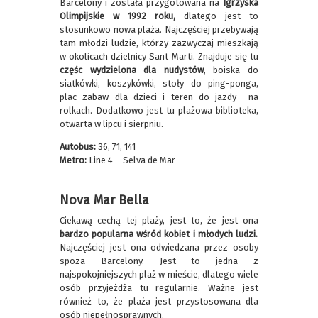
Barcelony i została przygotowana na
Igrzyska
Olimpijskie w 1992 roku,
dlatego jest to
stosunkowo nowa plaża. Najczęściej przebywają
tam młodzi ludzie, którzy zazwyczaj mieszkają
w okolicach dzielnicy Sant Marti. Znajduje się tu
częśc wydzielona dla nudystów
, boiska do
siatkówki, koszykówki, stoły do ping-ponga,
plac zabaw dla dzieci i teren do jazdy na
rolkach. Dodatkowo jest tu plażowa biblioteka,
otwarta w lipcu i sierpniu.
Autobus:
36, 71, 141
Metro:
Line 4 – Selva de Mar
Nova Mar Bella
Ciekawą cechą tej plaży, jest to, że jest ona
bardzo popularna wśród kobiet i młodych ludzi.
Najczęściej jest ona odwiedzana przez osoby
spoza Barcelony. Jest to jedna z
najspokojniejszych plaż w mieście, dlatego wiele
osób przyjeżdża tu regularnie. Ważne jest
również to, że plaża jest przystosowana dla
osób niepełnosprawnych.