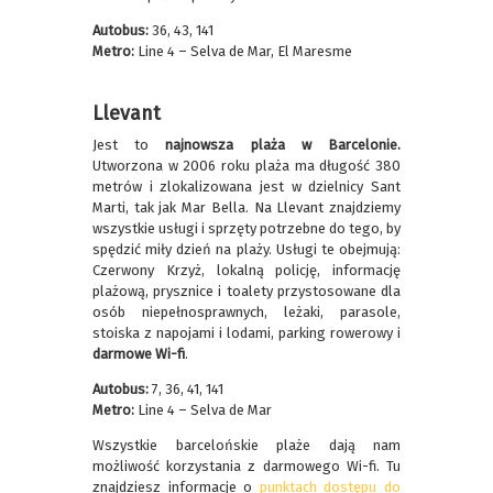
Autobus:
36, 43, 141
Metro:
Line 4 – Selva de Mar, El Maresme
Llevant
Jest to
najnowsza plaża w Barcelonie.
Utworzona w 2006 roku plaża ma długość 380
metrów i zlokalizowana jest w dzielnicy Sant
Marti, tak jak Mar Bella. Na Llevant znajdziemy
wszystkie usługi i sprzęty potrzebne do tego, by
spędzić miły dzień na plaży. Usługi te obejmują:
Czerwony Krzyż, lokalną policję, informację
plażową, prysznice i toalety przystosowane dla
osób niepełnosprawnych, leżaki, parasole,
stoiska z napojami i lodami, parking rowerowy i
darmowe Wi-fi
.
Autobus:
7, 36, 41, 141
Metro:
Line 4 – Selva de Mar
Wszystkie barcelońskie plaże dają nam
możliwość korzystania z darmowego Wi-fi. Tu
znajdziesz informacje o
punktach dostępu do