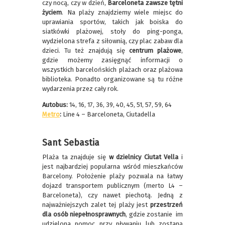
czy nocą, czy w dzień,
Barceloneta zawsze tętni
życiem
. Na plaży znajdziemy wiele miejsc do
uprawiania sportów, takich jak boiska do
siatkówki plażowej, stoły do ping-ponga,
wydzielona strefa z siłownią, czy plac zabaw dla
dzieci. Tu też znajdują się
centrum plażowe
,
gdzie możemy zasięgnąć informacji o
wszystkich barcelońskich plażach oraz plażowa
biblioteka. Ponadto organizowane są tu różne
wydarzenia przez cały rok.
Autobus:
14, 16, 17, 36, 39, 40, 45, 51, 57, 59, 64
Metro
:
Line 4 – Barceloneta, Ciutadella
Sant Sebastia
Plaża ta znajduje się
w dzielnicy Ciutat Vella
i
jest najbardziej popularna wśród mieszkańców
Barcelony. Położenie plaży pozwala na łatwy
dojazd transportem publicznym (merto L4 –
Barceloneta), czy nawet piechotą. Jedną z
najważniejszych zalet tej plaży jest
przestrzeń
dla osób niepełnosprawnych
, gdzie zostanie im
udzielona pomoc przy pływaniu lub zostaną