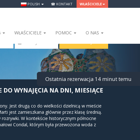
POLISH
☎ KONTAKT
WŁAŚCICIELE
G
WŁAŚCICIELE
POMOC
O NAS
SZUKAJ
 Osoby
Ostatnia rezerwacja 14 minut temu
 DO WYNAJĘCIA NA DNI, MIESIĄCE
ony. Jest drugą co do wielkości dzielnicą w mieście
arti jest zamieszkana głównie przez klasę średnią.
 rozrywki. W kontekście historycznym północne
 kanałowi Condal, którym była przewożona woda z
zaczęły się rozwijać dopiero w połowie XVII wieku