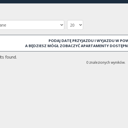
dzięki industrializacji i obecnie jest to jedno z miejsc o najwi
Ta część Sant Marti stała się jednym z najważniejszych okr
W Poble Nou położonym w Sant Martí znaleźć można wiele bar
spokojnej ulicy la Rambla del Poblenou.
OKOLICA
PODAJ DATĘ PRZYJAZDU I WYJAZDU W PO
El Camp de l'Arpa del Clot, El Clot, El Parc i la Llacuna del P
A BĘDZIESZ MÓGŁ ZOBACZYĆ APARTAMENTY DOSTĘPN
Diagonal Mar i el Front Marítim del Poblenou, El Besòs i el 
Provençals, La Verneda i la Pau
ts found.
0 znalezionych wyników.