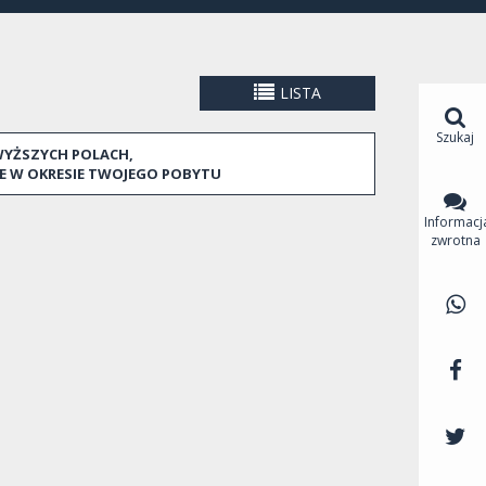
ększej koncentracji przemysłu w całej Hiszpanii.
ęgów przemysłowych w Hiszpanii.
ów i restauracji położonych przy malowniczej i
LISTA
Szukaj
WYŻSZYCH POLACH,
oblenou, La Vila Olímpica del Poblenou, El Poblenou,
E W OKRESIE TWOJEGO POBYTU
Maresme, Provençals del Poblenou, Sant Martí de
Informacj
zwrotna