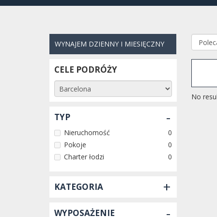
WYNAJEM DZIENNY I MIESIĘCZNY
CELE PODRÓŻY
No resul
-
TYP
Nieruchomość
0
Pokoje
0
Charter łodzi
0
+
KATEGORIA
-
WYPOSAŻENIE