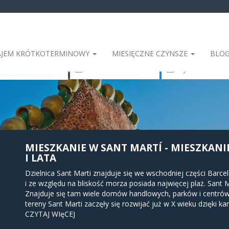
JEM KRÓTKOTERMINOWY
MIESIĘCZNE CZYNSZE
BLO
elona
MIESZKANIE W SANT MARTÍ - MIESZKANIE
I LATA
Dzielnica Sant Marti znajduje się we wschodniej części Barcel
i ze względu na bliskość morza posiada najwięcej plaż. Sant M
Znajduje się tam wiele domów handlowych, parków i centrów
tereny Sant Marti zaczęły się rozwijać już w X wieku dzięki
Montcady do Barcelony.
CZYTAJ WIęCEJ
Jednak bagniste tereny południowe nie sprzyjały osadnictwu, 