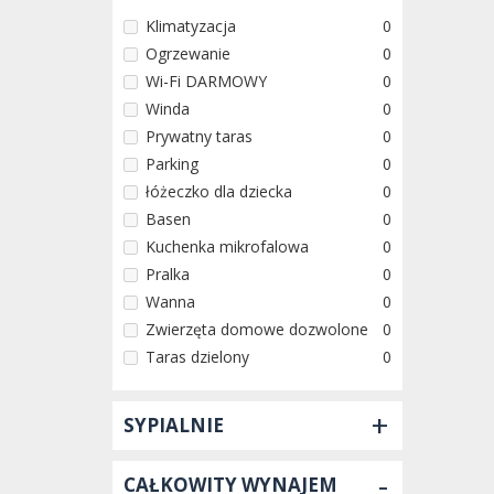
Klimatyzacja
0
Ogrzewanie
0
Wi-Fi DARMOWY
0
Winda
0
Prywatny taras
0
Parking
0
łóżeczko dla dziecka
0
Basen
0
Kuchenka mikrofalowa
0
Pralka
0
Wanna
0
Zwierzęta domowe dozwolone
0
Taras dzielony
0
+
SYPIALNIE
-
CAŁKOWITY WYNAJEM