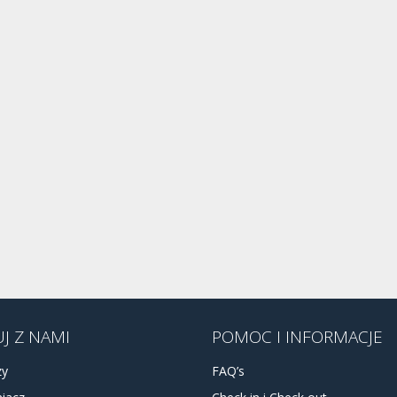
J Z NAMI
POMOC I INFORMACJE
zy
FAQ’s