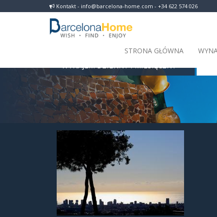
Kontakt - info@barcelona-home.com - +34 622 574 026
STRONA GŁÓWNA
WYNA
WYNAJEM DZIENNY I MIESIĘCZNY
Barc