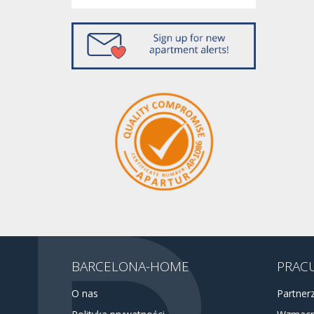
BARCELONA-HOME
PRACU
O nas
Partner