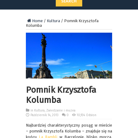
SEARCH
Home
/
Kultura
/
Pomnik Krzysztofa
Kolumba
Pomnik Krzysztofa
Kolumba
in
Kultura
,
Zwiedzanie i muzea
Październik 14, 2013
0
10,934 Odsłon
Najbardziej charakterystyczny posąg w mieście
– pomnik Krzysztofa Kolumba – znajduje się na
końcu
La Rambli
w Barcelonie, blisko morza.