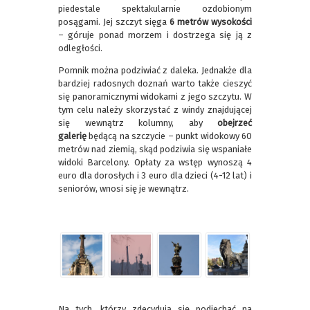
piedestale spektakularnie ozdobionym
posągami. Jej szczyt sięga
6 metrów wysokości
– góruje ponad morzem i dostrzega się ją z
odległości.
Pomnik można podziwiać z daleka. Jednakże dla
bardziej radosnych doznań warto także cieszyć
się panoramicznymi widokami z jego szczytu. W
tym celu należy skorzystać z windy znajdującej
się wewnątrz kolumny, aby
obejrzeć
galerię
będącą na szczycie – punkt widokowy 60
metrów nad ziemią, skąd podziwia się wspaniałe
widoki Barcelony. Opłaty za wstęp wynoszą 4
euro dla dorosłych i 3 euro dla dzieci (4-12 lat) i
seniorów, wnosi się je wewnątrz.
Na tych, którzy zdecydują się podjechać na