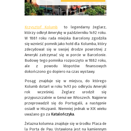
Krzysztof Kolumb
to legendarny żeglarz,
którzy odkrył Amerykę w październiku 1492 roku.
W 1881 roku rada miejska Barcelony zgodziła
się wznieść pomnik jako hołd dla Kolumba, który
zdecydował się w swojej drodze powrotnej z
Ameryki zatrzymać się w porcie w Barcelonie.
Budowę tego pomnika rozpoczęto w 1882 roku,
ale z powodu kłopotów finansowych
dokończono go dopiero na czas wystawy.
Posąg znajduje się w miejscu, do którego
Kolumb dotarł w roku 1493 po odkryciu Ameryki
rok wcześniej. Żeglarz urodził się
przypuszczalnie w Genui we Włoszech. Najpierw
przeprowadził się do Portugalii, a następnie
osiadł w Hiszpanii. Niemniej jednak w XIX wieku
uważano go za
Katalończyka
.
Żelazna kolumna znajduje się w środku Placa de
la Porta de Pau. Ustawiona jest na kamiennym