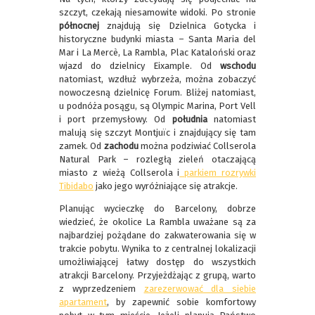
szczyt, czekają niesamowite widoki. Po stronie
północnej
znajdują się Dzielnica Gotycka i
historyczne budynki miasta – Santa Maria del
Mar i La Mercè, La Rambla, Plac Kataloński oraz
wjazd do dzielnicy Eixample. Od
wschodu
natomiast, wzdłuż wybrzeża, można zobaczyć
nowoczesną dzielnicę Forum. Bliżej natomiast,
u podnóża posągu, są Olympic Marina, Port Vell
i port przemysłowy. Od
południa
natomiast
malują się szczyt Montjuïc i znajdujący się tam
zamek. Od
zachodu
można podziwiać Collserola
Natural Park – rozległą zieleń otaczającą
miasto z wieżą Collserola i
parkiem rozrywki
Tibidabo
jako jego wyróżniające się atrakcje.
Planując wycieczkę do Barcelony, dobrze
wiedzieć, że okolice La Rambla uważane są za
najbardziej pożądane do zakwaterowania się w
trakcie pobytu. Wynika to z centralnej lokalizacji
umożliwiającej łatwy dostęp do wszystkich
atrakcji Barcelony. Przyjeżdżając z grupą, warto
z wyprzedzeniem
zarezerwować dla siebie
apartament
, by zapewnić sobie komfortowy