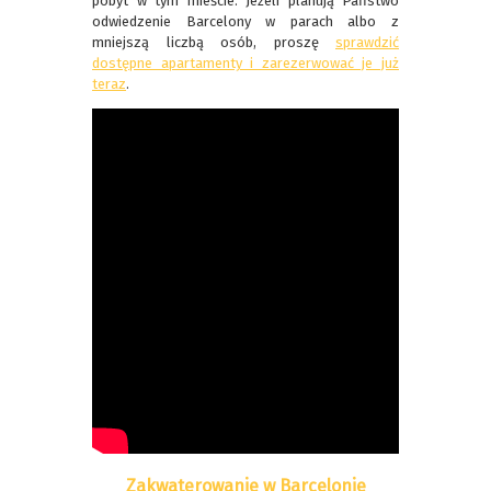
pobyt w tym mieście. Jeżeli planują Państwo
odwiedzenie Barcelony w parach albo z
mniejszą liczbą osób, proszę
sprawdzić
dostępne apartamenty i zarezerwować je już
teraz
.
Zakwaterowanie w Barcelonie