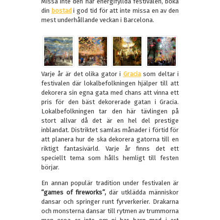
Missa inte den här energifyllda festivalen, boka
din
bostad
i god tid för att inte missa en av den
mest underhållande veckan i Barcelona.
Varje år är det olika gator i
Gracia
som deltar i
festivalen där lokalbefolkningen hjälper till att
dekorera sin egna gata med chans att vinna ett
pris för den bäst dekorerade gatan i Gracia.
Lokalbefolkningen tar den här tävlingen på
stort allvar då det är en hel del prestige
inblandat. Distriktet samlas månader i förtid för
att planera hur de ska dekorera gatorna till en
riktigt fantasivärld. Varje år finns det ett
speciellt tema som hålls hemligt till festen
börjar.
En annan populär tradition under festivalen är
“games of fireworks”,
där utklädda människor
dansar och springer runt fyrverkerier. Drakarna
och monsterna dansar till rytmen av trummorna