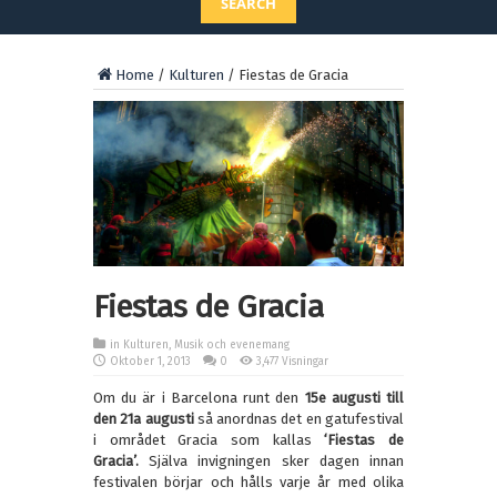
SEARCH
Home
/
Kulturen
/
Fiestas de Gracia
Fiestas de Gracia
in
Kulturen
,
Musik och evenemang
Oktober 1, 2013
0
3,477 Visningar
Om du är i Barcelona runt den
15e augusti till
den 21a augusti
så anordnas det en gatufestival
i området Gracia som kallas
‘Fiestas de
Gracia’.
Själva invigningen sker dagen innan
festivalen börjar och hålls varje år med olika