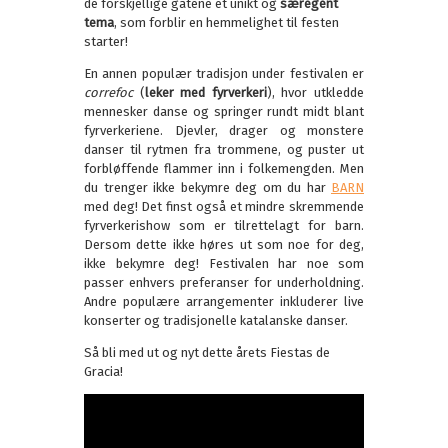
de forskjellige gatene et unikt og
særegent
tema
, som forblir en hemmelighet til festen
starter!
En annen populær tradisjon under festivalen er
correfoc
(
leker med fyrverkeri
), hvor utkledde
mennesker danse og springer rundt midt blant
fyrverkeriene. Djevler, drager og monstere
danser til rytmen fra trommene, og puster ut
forbløffende flammer inn i folkemengden. Men
du trenger ikke bekymre deg om du har
BARN
med deg! Det finst også et mindre skremmende
fyrverkerishow som er tilrettelagt for barn.
Dersom dette ikke høres ut som noe for deg,
ikke bekymre deg! Festivalen har noe som
passer enhvers preferanser for underholdning.
Andre populære arrangementer inkluderer live
konserter og tradisjonelle katalanske danser.
Så bli med ut og nyt dette årets Fiestas de
Gracia!