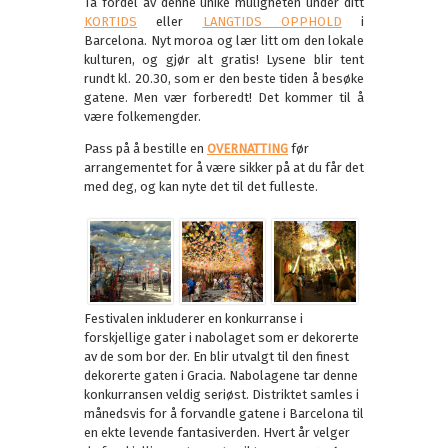
Ta fordel av denne unike muligheten under ditt
KORTIDS
eller
LANGTIDS OPPHOLD
i
Barcelona. Nyt moroa og lær litt om den lokale
kulturen, og gjør alt gratis! Lysene blir tent
rundt kl. 20.30, som er den beste tiden å besøke
gatene. Men vær forberedt! Det kommer til å
være folkemengder.
Pass på å bestille en
OVERNATTING
før
arrangementet for å være sikker på at du får det
med deg, og kan nyte det til det fulleste.
Festivalen inkluderer en konkurranse i
forskjellige gater i nabolaget som er dekorerte
av de som bor der. En blir utvalgt til den finest
dekorerte gaten i Gracia. Nabolagene tar denne
konkurransen veldig seriøst. Distriktet samles i
månedsvis for å forvandle gatene i Barcelona til
en ekte levende fantasiverden. Hvert år velger