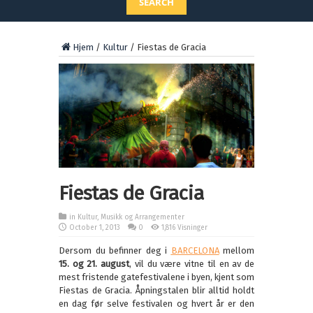
SEARCH
Hjem
/
Kultur
/
Fiestas de Gracia
Fiestas de Gracia
in
Kultur
,
Musikk og Arrangementer
October 1, 2013
0
1,816 Visninger
Dersom du befinner deg i
BARCELONA
mellom
15. og 21. august
, vil du være vitne til en av de
mest fristende gatefestivalene i byen, kjent som
Fiestas de Gracia. Åpningstalen blir alltid holdt
en dag før selve festivalen og hvert år er den