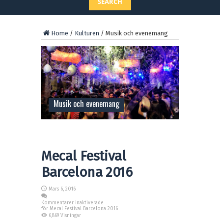
SEARCH
Home
/
Kulturen
/
Musik och evenemang
Musik och evenemang
Mecal Festival
Barcelona 2016
Mars 6, 2016
Kommentarer inaktiverade
för Mecal Festival Barcelona 2016
6,869 Visningar