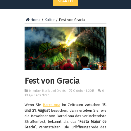
SEARCH
Home
/
Kultur
/
Fest von Gracia
Fest von Gracia
in
Kultur
,
Musik und Events
Oktober 1, 2013
0
4,726 Ansichten
Wenn Sie
Barcelona
im Zeitraum
zwischen 15.
und 21. August
besuchen, dann erleben Sie, wie
die Bewohner von Barcelona das verlockendste
Straßenfest, bekannt als das
‘Festa Major de
Gracia’,
veranstalten. Die Eröffnungsrede des