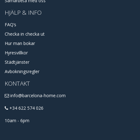
Samarbeta med oss
HJÄLP & INFO
FAQ’s
Checka in checka ut
Hur man bokar
Hyresvillkor
Städtjänster
Avbokningsregler
KONTAKT
info@barcelona-home.com
+34 622 574 026
10am - 6pm