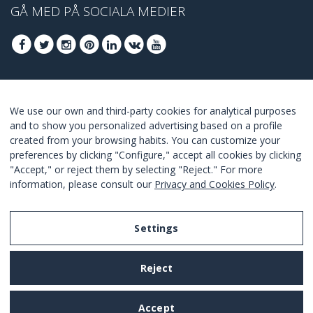
GÅ MED PÅ SOCIALA MEDIER
GÅ MED FÖR ATT TA DEL AV DE BÄSTA
We use our own and third-party cookies for analytical purposes
ERBJUDANDENA
and to show you personalized advertising based on a profile
created from your browsing habits. You can customize your
GÅ MED
preferences by clicking "Configure," accept all cookies by clicking
"Accept," or reject them by selecting "Reject." For more
I Agree with the
terms and conditions
.
information, please consult our
Privacy and Cookies Policy
.
Settings
Legal Notice
Reject
Privacy and Cookies Policy
Terms and Conditions of Use
Accept