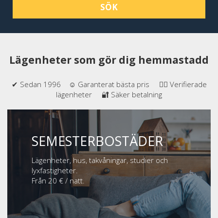
SÖK
Lägenheter som gör dig hemmastadd
✔ Sedan 1996 ☺ Garanterat bästa pris 👍🏻 Verifierade
lägenheter 🔐 Säker betalning
SEMESTERBOSTÄDER
Lägenheter, hus, takvåningar, studier och
lyxfastigheter.
Från 20 € / natt.