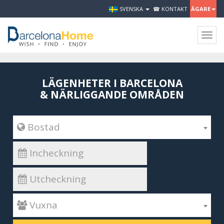
SVENSKA
☎ KONTAKT
ÄGARE
Togg
navig
LÄGENHETER I BARCELONA
& NÄRLIGGANDE OMRÅDEN
 Bostad
 Vuxna