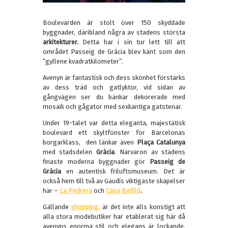
Boulevarden är stolt över 150 skyddade
byggnader, däribland några av stadens största
arkitekturer.
Detta har i sin tur lett till att
området Passeig de Gràcia blev känt som den
“gyllene kvadratkilometer”.
Avenyn är fantastisk och dess skönhet förstärks
av dess träd och gatlyktor, vid sidan av
gångvägen ser du bänkar dekorerade med
mosaik och gågator med sexkantiga gatstenar.
Under 19-talet var detta eleganta, majestätisk
boulevard ett skyltfönster för Barcelonas
borgarklass, den länkar även
Plaça Catalunya
med stadsdelen
Gràcia
. Närvaron av stadens
finaste moderna byggnader gör
Passeig de
Gràcia
en autentisk friluftsmuseum. Det är
också hem till två av Gaudís viktigaste skapelser
här –
La Pedrera
och
Casa Batlló
.
Gällande
shopping,
är det inte alls konstigt att
alla stora modebutiker har etablerat sig här då
avenyns enorma stil och elegans är lockande.