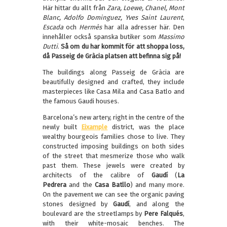
Här hittar du allt från
Zara, Loewe, Chanel, Mont
Blanc, Adolfo Dominguez, Yves Saint Laurent
,
Escada
och
Hermès
har alla adresser här. Den
innehåller också spanska butiker som
Massimo
Dutti
.
Så om du har kommit för att shoppa loss,
då Passeig de Gràcia platsen att befinna sig på!
The buildings along Passeig de Gràcia are
beautifully designed and crafted, they include
masterpieces like Casa Mila and Casa Batlo and
the famous Gaudi houses.
Barcelona’s new artery, right in the centre of the
newly built
Eixample
district, was the place
wealthy bourgeois families chose to live. They
constructed imposing buildings on both sides
of the street that mesmerize those who walk
past them. These jewels were created by
architects of the calibre of
Gaudí
(
La
Pedrera
and the
Casa Batllo
) and many more.
On the pavement we can see the organic paving
stones designed by
Gaudí
, and along the
boulevard are the streetlamps by
Pere Falqués
,
with their white-mosaic benches. The