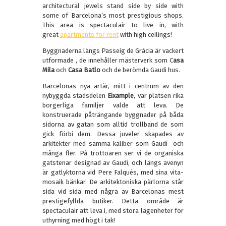
architectural jewels stand side by side with
some of Barcelona’s most prestigious shops.
This area is spectaculair to live in, with
great
apartments for rent
with high ceilings!
Byggnaderna längs Passeig de Gràcia är vackert
utformade , de innehåller mästerverk som C
asa
Mila
och
Casa Batlo
och de berömda Gaudi hus.
Barcelonas nya artär, mitt i centrum av den
nybyggda stadsdelen
Eixample
, var platsen rika
borgerliga familjer valde att leva. De
konstruerade påträngande byggnader på båda
sidorna av gatan som alltid trollband de som
gick förbi dem. Dessa juveler skapades av
arkitekter med samma kaliber som Gaudí och
många fler. På trottoaren ser vi de organiska
gatstenar designad av Gaudí, och längs avenyn
är gatlyktorna vid Pere Falqués, med sina vita-
mosaik bänkar. De arkitektoniska pärlorna står
sida vid sida med några av Barcelonas mest
prestigefyllda butiker. Detta område är
spectaculair att leva i, med stora lägenheter för
uthyrning med högt i tak!