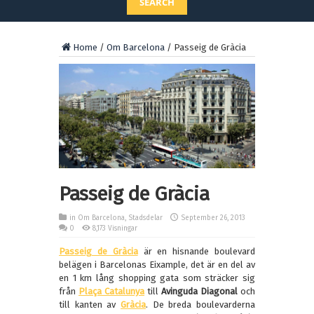
SEARCH
Home
/
Om Barcelona
/
Passeig de Gràcia
Passeig de Gràcia
in
Om Barcelona
,
Stadsdelar
September 26, 2013
0
8,173 Visningar
Passeig de Gràcia
är en hisnande boulevard
belägen i Barcelonas Eixample, det är en del av
en 1 km lång shopping gata som sträcker sig
från
Plaça Catalunya
till
Avinguda Diagonal
och
till kanten av
Gràcia
. De breda boulevarderna