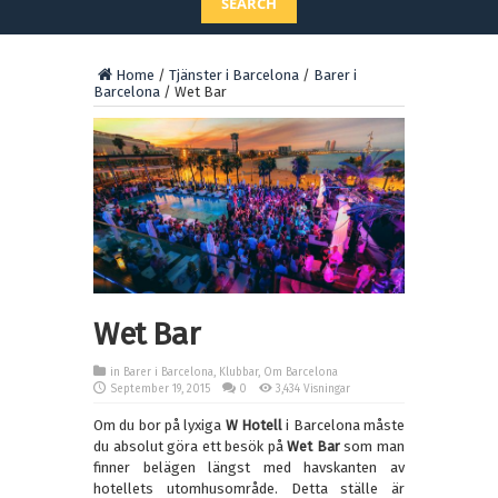
SEARCH
Home
/
Tjänster i Barcelona
/
Barer i
Barcelona
/
Wet Bar
Wet Bar
in
Barer i Barcelona
,
Klubbar
,
Om Barcelona
September 19, 2015
0
3,434 Visningar
Om du bor på lyxiga
W Hotell
i Barcelona måste
du absolut göra ett besök på
Wet Bar
som man
finner belägen längst med havskanten av
hotellets utomhusområde. Detta ställe är