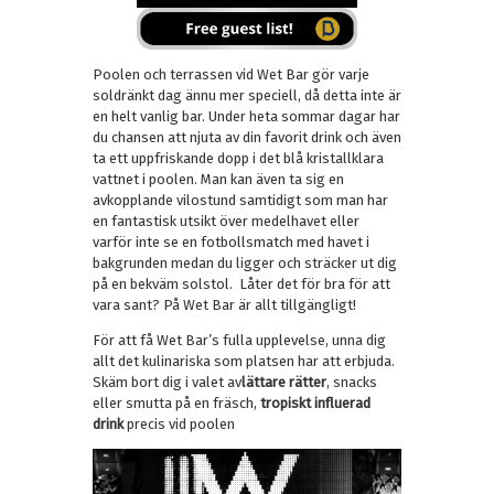
Poolen och terrassen vid Wet Bar gör varje
soldränkt dag ännu mer speciell, då detta inte är
en helt vanlig bar. Under heta sommar dagar har
du chansen att njuta av din favorit drink och även
ta ett uppfriskande dopp i det blå kristallklara
vattnet i poolen. Man kan även ta sig en
avkopplande vilostund samtidigt som man har
en fantastisk utsikt över medelhavet eller
varför inte se en fotbollsmatch med havet i
bakgrunden medan du ligger och sträcker ut dig
på en bekväm solstol. Låter det för bra för att
vara sant? På Wet Bar är allt tillgängligt!
För att få Wet Bar’s fulla upplevelse, unna dig
allt det kulinariska som platsen har att erbjuda.
Skäm bort dig i valet av
lättare rätter
, snacks
eller smutta på en fräsch,
tropiskt influerad
drink
precis vid poolen