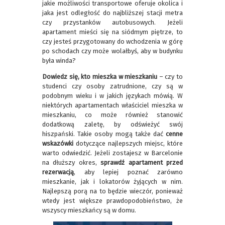
jakie możliwości transportowe oferuje okolica i
jaka jest odległość do najbliższej stacji metra
czy przystanków autobusowych. Jeżeli
apartament mieści się na siódmym piętrze, to
czy jesteś przygotowany do wchodzenia w górę
po schodach czy może wolałbyś, aby w budynku
była winda?
Dowiedz się, kto mieszka w mieszkaniu
– czy to
studenci czy osoby zatrudnione, czy są w
podobnym wieku i w jakich językach mówią. W
niektórych apartamentach właściciel mieszka w
mieszkaniu, co może również stanowić
dodatkową zaletę, by odświeżyć swój
hiszpański. Takie osoby mogą także dać
cenne
wskazówki
dotyczące najlepszych miejsc, które
warto odwiedzić. Jeżeli zostajesz w Barcelonie
na dłuższy okres,
sprawdź apartament przed
rezerwacją
, aby lepiej poznać zarówno
mieszkanie, jak i lokatorów żyjących w nim.
Najlepszą porą na to będzie wieczór, ponieważ
wtedy jest większe prawdopodobieństwo, że
wszyscy mieszkańcy są w domu.