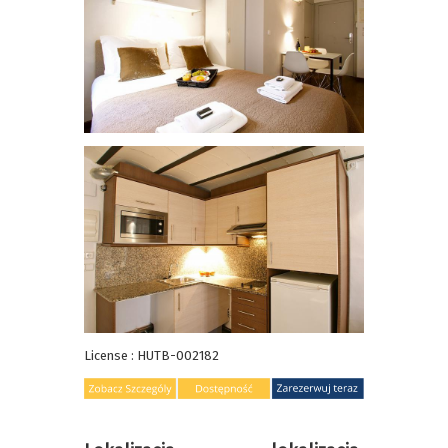
License : HUTB-002182