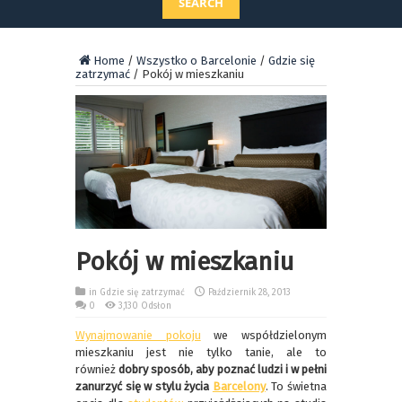
SEARCH
Home
/
Wszystko o Barcelonie
/
Gdzie się
zatrzymać
/
Pokój w mieszkaniu
Pokój w mieszkaniu
in
Gdzie się zatrzymać
Październik 28, 2013
0
3,130 Odsłon
Wynajmowanie pokoju
we współdzielonym
mieszkaniu jest nie tylko tanie, ale to
również
dobry sposób, aby poznać ludzi i w pełni
zanurzyć się w stylu życia
Barcelony
. To świetna