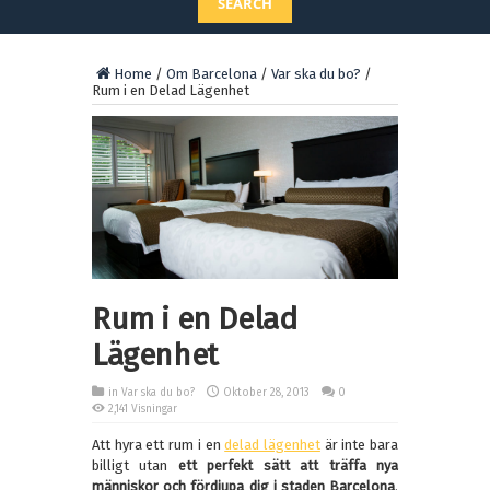
SEARCH
Home
/
Om Barcelona
/
Var ska du bo?
/
Rum i en Delad Lägenhet
Rum i en Delad
Lägenhet
in
Var ska du bo?
Oktober 28, 2013
0
2,141 Visningar
Att hyra ett rum i en
delad lägenhet
är inte bara
billigt utan
ett perfekt sätt att träffa nya
människor och fördjupa dig i staden Barcelona
.