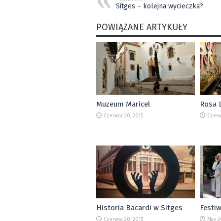
Sitges – kolejna wycieczka?
POWIĄZANE ARTYKUŁY
Muzeum Maricel
Rosa D
Czerwca 30, 2015
Czerw
Historia Bacardi w Sitges
Festiw
Czerwca 20, 2015
May 24