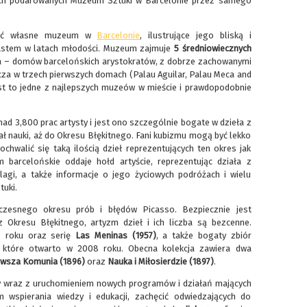
ach podarowanych Muzeum Sztuki w Barcelonie przez samego
eć własne muzeum w
Barcelonie
, ilustrujące jego bliską i
miastem w latach młodości. Muzeum zajmuje
5 średniowiecznych
a – domów barcelońskich arystokratów, z dobrze zachowanymi
cza w trzech pierwszych domach (Palau Aguilar, Palau Meca and
est to jedne z najlepszych muzeów w mieście i prawdopodobnie
d 3,800 prac artysty i jest ono szczególnie bogate w dzieła z
ł nauki, aż do Okresu Błękitnego. Fani kubizmu mogą być lekko
hwalić się taką ilością dzieł reprezentujących ten okres jak
barcelońskie oddaje hołd artyście, reprezentując działa z
agi, a także informacje o jego życiowych podróżach i wielu
tuki.
zesnego okresu prób i błędów Picasso. Bezpiecznie jest
 Okresu Błękitnego, artyzm dzieł i ich liczba są bezcenne.
7 roku oraz serię
Las Meninas
(1957)
, a także bogaty zbiór
h, które otwarto w 2008 roku. Obecna kolekcja zawiera dwa
rwsza Komunia (1896)
oraz
Nauka i Miłosierdzie (1897)
.
wraz z uruchomieniem nowych programów i działań mających
 wspierania wiedzy i edukacji, zachęcić odwiedzających do