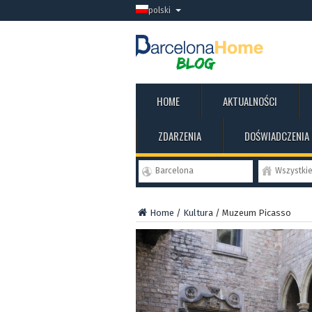
polski
HOME
AKTUALNOŚCI
ZDARZENIA
DOŚWIADCZENIA
Barcelona
Wszystki
Home
/
Kultura
/
Muzeum Picasso