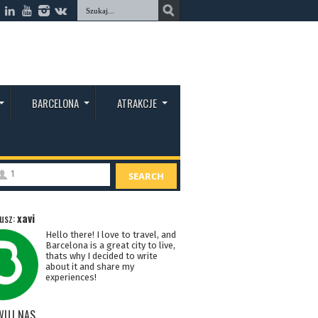
BARCELONA
ATRAKCJE
1
SEARCH
usz:
xavi
Hello there! I love to travel, and
Barcelona is a great city to live,
thats why I decided to write
about it and share my
experiences!
WUJ NAS