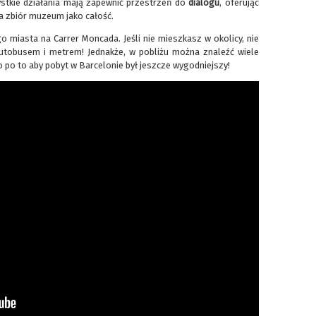
ystkie działania mają zapewnić przestrzeń do
dialogu
, oferując
a zbiór muzeum jako całość.
 miasta na Carrer Moncada. Jeśli nie mieszkasz w okolicy, nie
tobusem i metrem! Jednakże, w pobliżu można znaleźć wiele
o po to aby pobyt w Barcelonie był jeszcze wygodniejszy!