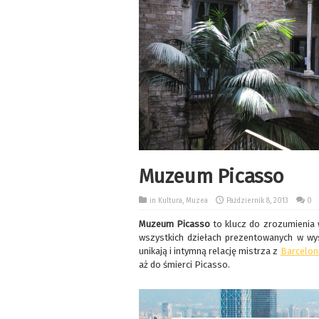
Muzeum Picasso
in
Kultura
,
Muzea
Październik 8, 2013
0
Muzeum Picasso
to klucz do zrozumienia 
wszystkich dziełach prezentowanych w wy
unikają i intymną relację mistrza z
Barcelon
aż do śmierci Picasso.