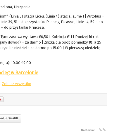
celona, Hiszpania.
iomf, (Linia 3) stacja Liceu, (Linia 4) stacja Jaume I | Autobus –
 Linie 39, 51 – do przystanku Passeig Picasso, Linie 14, 59 – do
 – do przystanku Princesa.
Tymczasowa wystawa €6,50 | Kolekcja €11 | Poniżej 16 roku
gany dowód) – za darmo | Zniżka dla osób pomiędzy 18, a 25
szystkie niedziele za darmo po 15.00 | W pierwszą niedzielę
ięta): 10.00-19.00
cleg w Barcelonie
Zobacz wszystko
WATEROWANIE
Następny: