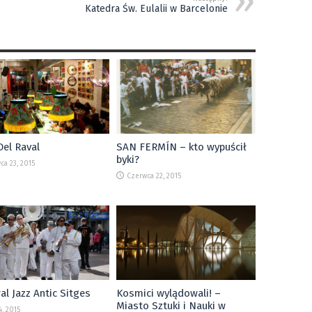
Katedra Św. Eulalii w Barcelonie
el Raval
SAN FERMÍN – kto wypuścił
byki?
ca 23, 2015
Czerwca 22, 2015
al Jazz Antic Sitges
Kosmici wylądowali! –
Miasto Sztuki i Nauki w
, 2015