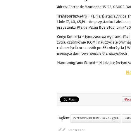
Adres:
Carrer de Montcada 15-23, 08003 Bar
Transportu:
Metro – (Linia 1) stacja Arc de Tr
Linie 17, 40, 45,19 – do przystanku Laietana,
przystanku Pla de Palau Bus Stop, Linia 120
Ceny:
Kolekcja + tymczasowa wystawa €14 | 
życia, członkowie ICOM i nauczyciele (wyma
rokiem życia oraz osób po 65 roku życia | W
miesiąca darmowe wejście dla wszystkich
Harmonogram:
Wtorki – Niedziele (w tym św
No
Tagiem:
PRZEWODNIKI TURYSTYCZNE @PL
ZAK
Poprzedni: