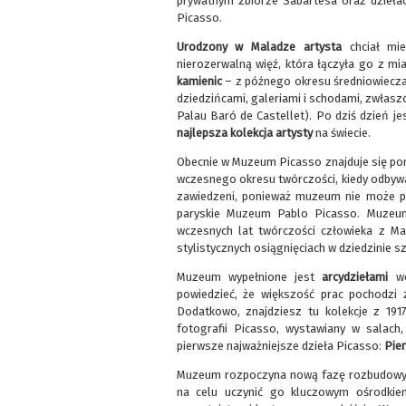
prywatnym zbiorze Sabartésa oraz dzieł
Picasso.
Urodzony w Maladze artysta
chciał mi
nierozerwalną więź, która łączyła go z 
kamienic
– z późnego okresu średniowiecz
dziedzińcami, galeriami i schodami, zwłasz
Palau Baró de Castellet). Po dziś dzień j
najlepsza kolekcja artysty
na świecie.
Obecnie w Muzeum Picasso znajduje się pona
wczesnego okresu twórczości, kiedy odbywa
zawiedzeni, ponieważ muzeum nie może poc
paryskie Muzeum Pablo Picasso. Muzeum 
wczesnych lat twórczości człowieka z Mal
stylistycznych osiągnięciach w dziedzinie sz
Muzeum wypełnione jest
arcydziełami
wc
powiedzieć, że większość prac pochodzi z
Dodatkowo, znajdziesz tu kolekcje z 191
fotografii Picasso, wystawiany w salac
pierwsze najważniejsze dzieła Picasso:
Pie
Muzeum rozpoczyna nową fazę rozbudowy 
na celu uczynić go kluczowym ośrodkiem