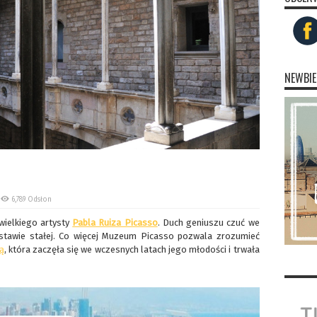
NEWBIE
6,789 Odsłon
wielkiego artysty
Pabla Ruiza Picasso
. Duch geniuszu czuć we
stawie stałej. Co więcej Muzeum Picasso pozwala zrozumieć
ą
, która zaczęła się we wczesnych latach jego młodości i trwała