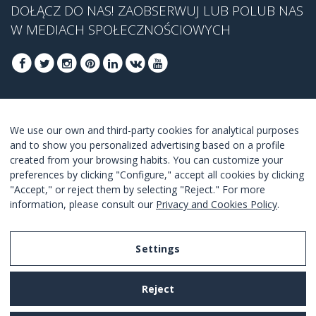
DOŁĄCZ DO NAS! ZAOBSERWUJ LUB POLUB NAS
W MEDIACH SPOŁECZNOŚCIOWYCH
DOŁĄCZ, ABY UZYSKAĆ NASZĄ NAJLEPSZĄ
We use our own and third-party cookies for analytical purposes
OFERTĘ
and to show you personalized advertising based on a profile
created from your browsing habits. You can customize your
DOŁĄCZ
preferences by clicking "Configure," accept all cookies by clicking
"Accept," or reject them by selecting "Reject." For more
Akceptuję
warunki korzystania z usługi
.
information, please consult our
Privacy and Cookies Policy
.
Settings
Legal Notice
Reject
Privacy and Cookies Policy
Terms and Conditions of Use