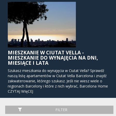
MIESZKANIE W CIUTAT VELLA -
MIESZKANIE DO WYNAJĘCIA NA DNI,
MIESIĄCE I LATA
Szukasz mieszkania do wynajęcia w Ciutat Vella? Sprawdź
naszą listę apartamentów w Ciutat Vella Barcelona i znajdź
zakwaterowanie, którego szukasz. Jeśli nie wiesz wiele o
regionach Barcelony i które z nich wybrać, Barcelona Home
przygotował dla Ciebie pomoc. Dlaczego wybrać
CZYTAJ WIęCEJ
apartamenty do wynajęcia w Ciutat Vella? Nazwa "Stare
Miasto" tej dzielnicy pochodzi od przewagi gotyckich
budynków, co będzie przerwą od zwykłej rutyny, jeśli nie
FILTER
jesteś przyzwyczajony do tego typu architektury. Jest to