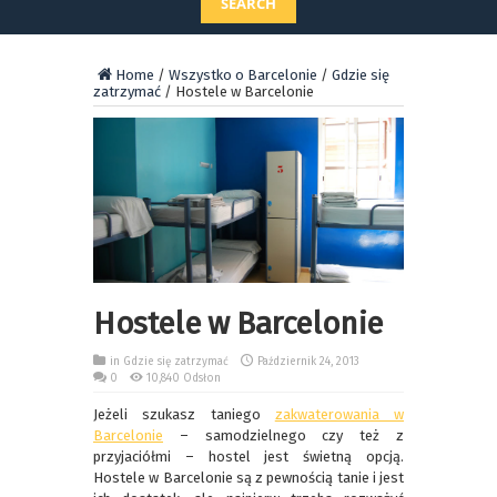
SEARCH
Home
/
Wszystko o Barcelonie
/
Gdzie się
zatrzymać
/
Hostele w Barcelonie
Hostele w Barcelonie
in
Gdzie się zatrzymać
Październik 24, 2013
0
10,840 Odsłon
Jeżeli szukasz taniego
zakwaterowania w
Barcelonie
– samodzielnego czy też z
przyjaciółmi – hostel jest świetną opcją.
Hostele w Barcelonie są z pewnością tanie i jest