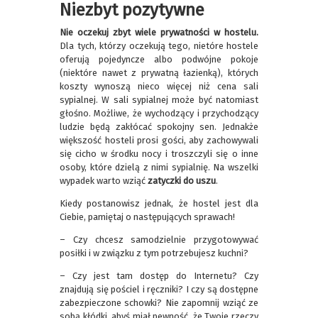
Niezbyt pozytywne
Nie oczekuj zbyt wiele prywatności w hostelu.
Dla tych, którzy oczekują tego, nietóre hostele
oferują pojedyncze albo podwójne pokoje
(niektóre nawet z prywatną łazienką), których
koszty wynoszą nieco więcej niż cena sali
sypialnej. W sali sypialnej może być natomiast
głośno. Możliwe, że wychodzący i przychodzący
ludzie będą zakłócać spokojny sen. Jednakże
większość hosteli prosi gości, aby zachowywali
się cicho w środku nocy i troszczyli się o inne
osoby, które dzielą z nimi sypialnię. Na wszelki
wypadek warto wziąć
zatyczki do uszu
.
Kiedy postanowisz jednak, że hostel jest dla
Ciebie, pamiętaj o następujących sprawach!
– Czy chcesz samodzielnie przygotowywać
posiłki i w związku z tym potrzebujesz kuchni?
– Czy jest tam dostęp do Internetu? Czy
znajdują się pościel i ręczniki? I czy są dostępne
zabezpieczone schowki? Nie zapomnij wziąć ze
sobą kłódki, abyś miał pewność, że Twoje rzeczy