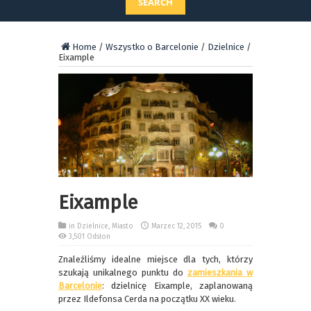
SEARCH
Home
/
Wszystko o Barcelonie
/
Dzielnice
/
Eixample
Eixample
in
Dzielnice
,
Miasto
Marzec 12, 2015
0
3,501 Odsłon
Znaleźliśmy idealne miejsce dla tych, którzy
szukają unikalnego punktu do
zamieszkania w
Barcelonie
: dzielnicę Eixample, zaplanowaną
przez Ildefonsa Cerda na początku XX wieku.