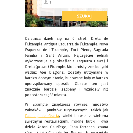
Dzielnica dzieli się na 6 stref: Dreta de
l’Eixample, Antigua Esquerra de l’Eixample, Nova
Esquerra de l’Eixample, Fort Pienc, Sagrada
Familia i Sant Antoni. Najczęściej jednak
wykorzystuje się określenia Esquerra (lewa) i
Dreta (prawa) Eixample. Modernistyczne budynki
wzdłuż Alei Diagonal zostały utrzymane w
bardzo dobrym stanie, budowane były w bardzo
uporządkowany sposób. Obszar ten jest
znacznie bardziej zadbany i wzniosły niż
pozostała część miasta.
W Eixample znajdziesz również mnóstwo
zabytków i punktów turystycznych, takich jak
Passeig de Grácia
, wielki bulwar z wieloma
świetnymi restauracjami, modne butiki i dwa
dzieła Antoni Gaudíego,
Casa Terrades, znana
również jako Casa de les Punxes, to wspaniały