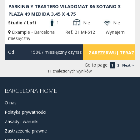
PARKING Y TRASTERO VILADOMAT 86 SOTANO 3
PLAZA 49 MEDIDA 3,45 X 4,75
Studio / Loft
1
Nie
Nie
Eixample - Barcelona
Ref. BHMI-612
Wynajem
miesięczny
Od
150€
/ miesięczny czynsz
ZAREZERWUJ TERAZ
Go to page:
1
2
Next >
11 znalezionych wyników.
BARCELONA-HOME
O nas
Polityka prywatności
Zasady i warunki
Zastrzeżenia prawne