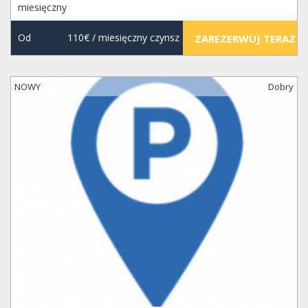
miesięczny
Od
110€
/ miesięczny czynsz
ZAREZERWUJ TERAZ
NOWY
Dobry