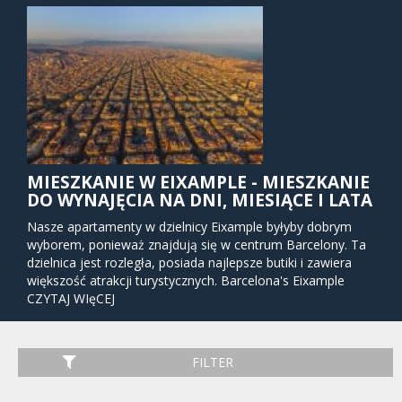
MIESZKANIE W EIXAMPLE - MIESZKANIE
DO WYNAJĘCIA NA DNI, MIESIĄCE I LATA
Nasze apartamenty w dzielnicy Eixample byłyby dobrym
wyborem, ponieważ znajdują się w centrum Barcelony. Ta
dzielnica jest rozległa, posiada najlepsze butiki i zawiera
większość atrakcji turystycznych. Barcelona's Eixample
(zwana "Extension" w języku angielskim) składa się z ulic,
CZYTAJ WIęCEJ
które tworzą doskonałą siatkę miejską i są wyłożone
wszelkiego rodzaju witrynami sklepowymi, budynkami
korporacyjnymi, rynkami i jadalniami z całego świata.
FILTER
Dobre połączenie komunikacyjne i bliskość serca Barcelony
sprawiają, że apartamenty Eixample to dobra opcja do