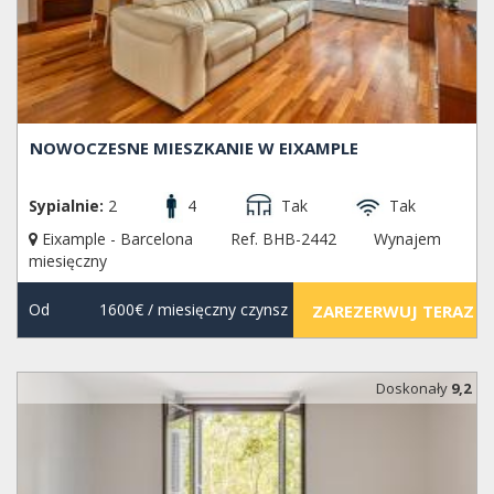
NOWOCZESNE MIESZKANIE W EIXAMPLE
Sypialnie:
2
4
Tak
Tak
Eixample - Barcelona
Ref. BHB-2442
Wynajem
miesięczny
Od
1600€
/ miesięczny czynsz
ZAREZERWUJ TERAZ
Doskonały
9,2