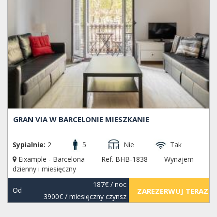
GRAN VIA W BARCELONIE MIESZKANIE
Sypialnie:
2
5
Nie
Tak
Eixample - Barcelona
Ref. BHB-1838
Wynajem
dzienny i miesięczny
187€
/ noc
Od
ZAREZERWUJ TERAZ
3900€
/ miesięczny czynsz