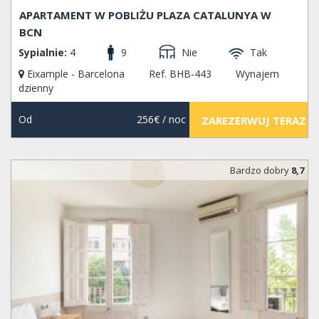
APARTAMENT W POBLIŻU PLAZA CATALUNYA W
BCN
Sypialnie:
4
9
Nie
Tak
Eixample - Barcelona
Ref. BHB-443
Wynajem
dzienny
Od
256€
/ noc
ZAREZERWUJ TERAZ
Bardzo dobry
8,7