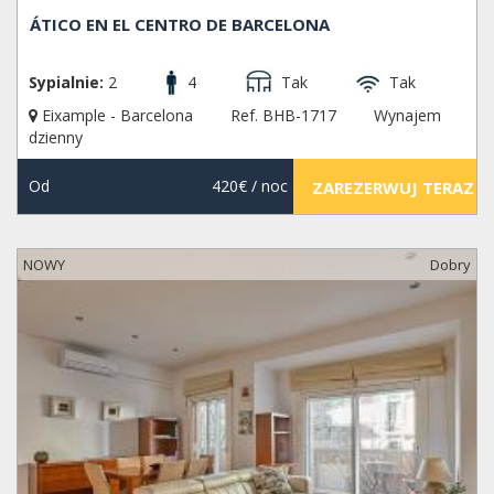
ÁTICO EN EL CENTRO DE BARCELONA
Sypialnie:
2
4
Tak
Tak
Eixample - Barcelona
Ref. BHB-1717
Wynajem
dzienny
Od
420€
/ noc
ZAREZERWUJ TERAZ
NOWY
Dobry