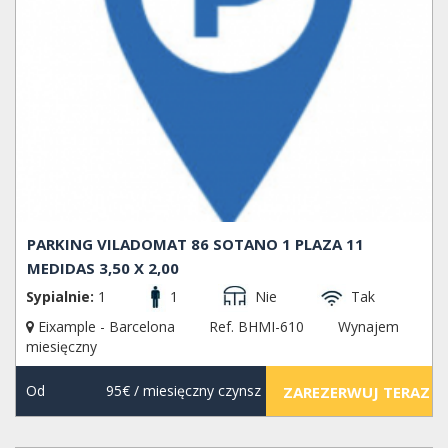
PARKING VILADOMAT 86 SOTANO 1 PLAZA 11
MEDIDAS 3,50 X 2,00
Sypialnie:
1
1
Nie
Tak
Eixample - Barcelona
Ref. BHMI-610
Wynajem
miesięczny
Od
95€
/ miesięczny czynsz
ZAREZERWUJ TERAZ