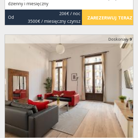
dzienny i miesięczny
206€
/ noc
Od
ZAREZERWUJ TERAZ
3500€
/ miesięczny czynsz
Doskonały
9