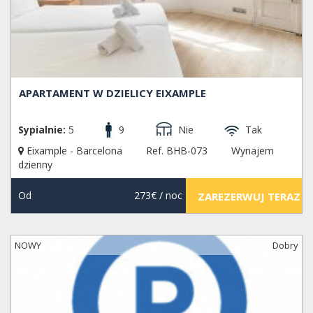
APARTAMENT W DZIELICY EIXAMPLE
Sypialnie:
5
9
Nie
Tak
Eixample - Barcelona
Ref. BHB-073
Wynajem
dzienny
Od
273€
/ noc
ZAREZERWUJ TERAZ
NOWY
Dobry