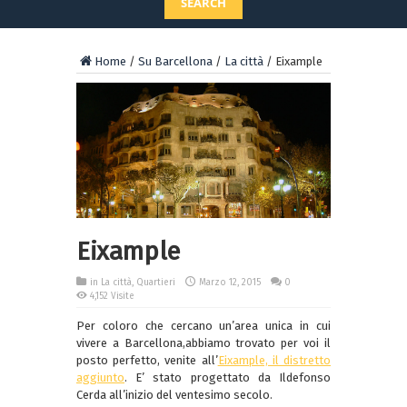
SEARCH
Home
/
Su Barcellona
/
La città
/
Eixample
Eixample
in
La città
,
Quartieri
Marzo 12, 2015
0
4,152 Visite
Per coloro che cercano un’area unica in cui
vivere a Barcellona,abbiamo trovato per voi il
posto perfetto, venite all’
Eixample, il distretto
aggiunto
. E’ stato progettato da Ildefonso
Cerda all’inizio del ventesimo secolo.