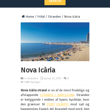
SEARCH
Home
/
Fritid
/
Stranden
/
Nova Icària
Nova Icària
in
Stranden
Januar 25, 2016
0
2,989 Visninger
Nova Icària strand
er en af de mest fredelige og
afslappende
STRANDE I BARCELONA
. Stranden
er beliggende i midten af byens kystlinje, hvor
den grænser til
PORT OLIMP
ÍC
mod syd og
havnemolen Espigó del Bogatell mod nord. Den