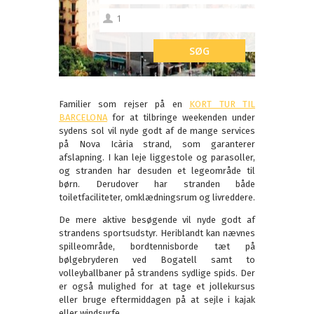
Familier som rejser på en
KORT TUR TIL
BARCELONA
for at tilbringe weekenden under
sydens sol vil nyde godt af de mange services
på Nova Icària strand, som garanterer
afslapning. I kan leje liggestole og parasoller,
og stranden har desuden et legeområde til
børn. Derudover har stranden både
toiletfaciliteter, omklædningsrum og livreddere.
De mere aktive besøgende vil nyde godt af
strandens sportsudstyr. Heriblandt kan nævnes
spilleområde, bordtennisborde tæt på
bølgebryderen ved Bogatell samt to
volleyballbaner på strandens sydlige spids. Der
er også mulighed for at tage et jollekursus
eller bruge eftermiddagen på at sejle i kajak
eller windsurfe.