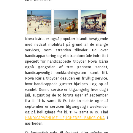
Nova Icària er også populær blandt besøgende
med nedsat mobilitet på grund af de mange
services, som stranden tilbyder. Ud over
handicapparkering og et strandområde indrettet
specielt for handicappede tilbyder Nova Icària
også gangstier af træ gennem sandet,
handicapvenligt omklædningsrum samt lift.
Nova Icària tilbyder desuden en frivillig service,
hvor handicappede gæster hjælpes i og op af
vandet. Denne service er tilgængelig hver dag i
juli, august og de to første uger af september
fra kl. 11-14 samt 16-19. I de to sidste uger af
september er servicen tilgængelig i weekender
og på helligdage fra kl. 11-14 samt 16-19. Find
HANDICAPVENLIGE LEJLGHEDER BARCELONA
i
nærheden.
Et fantastisk valg til frokost eller måske en