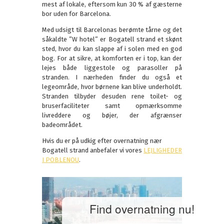
mest af lokale, eftersom kun 30 % af gæsterne
bor uden for Barcelona.
Med udsigt til Barcelonas berømte tårne og det
såkaldte ”W hotel” er Bogatell strand et skønt
sted, hvor du kan slappe af i solen med en god
bog. For at sikre, at komforten er i top, kan der
lejes både liggestole og parasoller på
stranden. I nærheden finder du også et
legeområde, hvor børnene kan blive underholdt.
Stranden tilbyder desuden rene toilet- og
bruserfaciliteter samt opmærksomme
livreddere og bøjer, der afgrænser
badeområdet.
Hvis du er på udkig efter overnatning nær
Bogatell strand anbefaler vi vores
LEJLIGHEDER
I POBLENOU
.
Find overnatning nu!