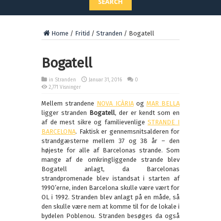
SEARCH
Home
/
Fritid
/
Stranden
/
Bogatell
Bogatell
in
Stranden
Januar 31, 2016
0
2,771 Visninger
Mellem strandene
NOVA ICÀRIA
og
MAR BELLA
ligger stranden
Bogatell
, der er kendt som en
af de mest sikre og familievenlige
STRANDE I
BARCELONA
. Faktisk er gennemsnitsalderen for
strandgæsterne mellem 37 og 38 år – den
højeste for alle af Barcelonas strande. Som
mange af de omkringliggende strande blev
Bogatell anlagt, da Barcelonas
strandpromenade blev istandsat i starten af
1990’erne, inden Barcelona skulle være vært for
OL i 1992. Stranden blev anlagt på en måde, så
den skulle være nem at komme til for de lokale i
bydelen Poblenou. Stranden besøges da også