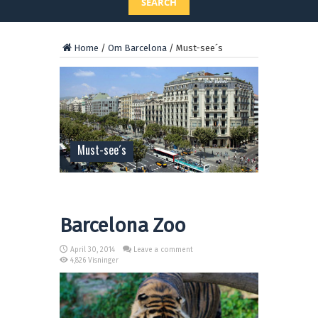
SEARCH
Home
/
Om Barcelona
/
Must-see´s
Must-see´s
Barcelona Zoo
April 30, 2014
Leave a comment
4,826 Visninger