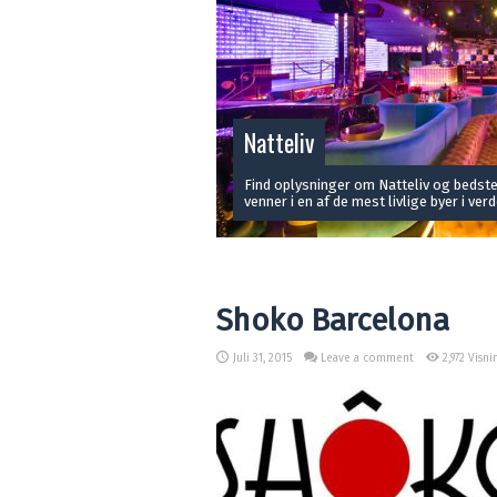
Natteliv
Find oplysninger om Natteliv og bedste 
venner i en af de mest livlige byer i verd
Shoko Barcelona
Juli 31, 2015
Leave a comment
2,972 Visni