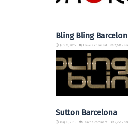
Bling Bling Barcelon
Juni 19, 2015
Leave a comment
2,228 Visn
Sutton Barcelona
maj 23, 2015
Leave a comment
2,257 Visn