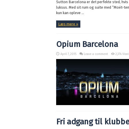
Sutton Barcelona er det perfekte sted, hvis 
luksus. Med sit rum og suite med ”Moët-te
kun kan opleve ...
Læs mere »
Opium Barcelona
April 7, 2015
Leave a comment
2,374 Visn
Fri adgang til klubbe