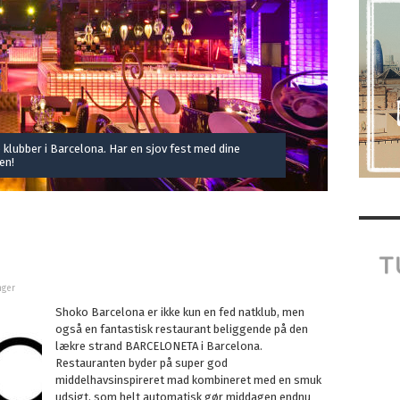
klubber i Barcelona. Har en sjov fest med dine
en!
nger
Shoko Barcelona er ikke kun en fed natklub, men
også en fantastisk restaurant beliggende på den
lækre strand BARCELONETA i Barcelona.
Restauranten byder på super god
middelhavsinspireret mad kombineret med en smuk
udsigt, som helt automatisk gør middagen endnu