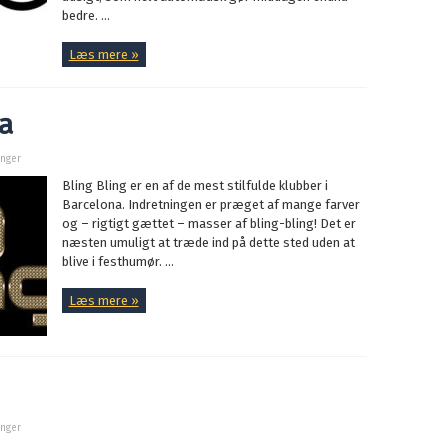
bedre. ...
Læs mere »
a
inger
Bling Bling er en af de mest stilfulde klubber i
Barcelona. Indretningen er præget af mange farver
og – rigtigt gættet – masser af bling-bling! Det er
næsten umuligt at træde ind på dette sted uden at
blive i festhumør. ...
Læs mere »
inger