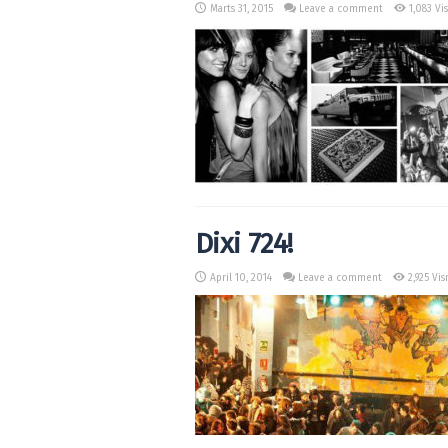
Marts 31, 2015
Leave a comment
1,083 Vi
Dixi 724!
April 10, 2014
Leave a comment
2,925 Vis