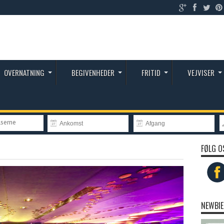
OVERNATNING
BEGIVENHEDER
FRITID
VEJVISER
lserne
FØLG O
NEWBIE