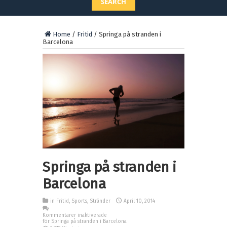
SEARCH
Home
/
Fritid
/
Springa på stranden i
Barcelona
Springa på stranden i
Barcelona
in
Fritid
,
Sports
,
Stränder
April 10, 2014
Kommentarer inaktiverade
för Springa på stranden i Barcelona