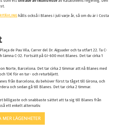
ts som ett
område av riksintresse
av Kataloniens regering. Den
st.
RITÄVLING
hålls också i Blanes i juli varje år, så om du är i Costa
t
Plaça de Pau Vila, Carrer del Dr. Aiguader och ta utfart 22. Ta C-
ch lämna C-32. Fortsätt på GI-600 mot Blanes. Det tar cirka 1
ion Norte, Barcelona. Det tar cirka 2 timmar att nå Blanes med
ch 13€ för en tur- och returbiljett.
Blanes från Barcelona, du behöver först ta tåget till Girona, och
ordera och sedan gå till Blanes. Det tar cirka 2 timmar.
 det billigaste och snabbaste sättet att ta sig till Blanes från
så ett enkelt alternativ.