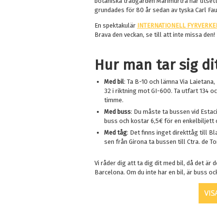
botaniska trädgården Marimurtra har utset
grundades för 80 år sedan av tyska Carl Fau
En spektakulär
INTERNATIONELL FYRVERKE
Brava den veckan, se till att inte missa den!
Hur man tar sig di
Med bil
: Ta B-10 och lämna Via Laietana, 
32 i riktning mot GI-600. Ta utfart 134 o
timme.
Med buss
: Du måste ta bussen vid Estac
buss och kostar 6,5€ för en enkelbiljett o
Med tåg
: Det finns inget direkttåg till 
sen från Girona ta bussen till Ctra. de T
Vi råder dig att ta dig dit med bil, då det är
Barcelona. Om du inte har en bil, är buss ock