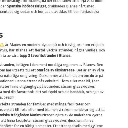
r fördelaktigt för Blanes, då det fick staden att börja växa inom
Under
Spanska inbördeskriget
, drabbades Blanes hårt, med
mtade sig sedan och började utvecklas till den fantastiska
s
VA
, är Blanes en modern, dynamisk och trevlig ort som erbjuder
vetvis, har Blanes ett flertal vackra stränder, några vanliga och
lista av våra
topp 3 favoritstränder i Blanes.
 stranden, belägen i den mest nordliga regionen av Blanes. Den
m har utsetts till ett
område av riksintresse.
Det är en av våra
iska naturliga omgivning. Du kommer att känna som om du är på
isationen! Denna strand nås enkelt till fots eller med bil, (det
iliteter finns tillgängliga på stranden, såsom glasskiosker,
a med din favoritbok, ditt solskydd och din handduk, och njut av
al beach!
erfekta stranden för familjer, med många faciliteter och
s enkelt till fots eller med bil, men vi rekommenderar dig att ta
aniska trädgården Marimurtra
och njuta av de underbara vyerna
tt finna faciliteter såsom glasskiosker, duschar, inlines,
u behöver för en härlig semester. Ett strandparadis med gyllene