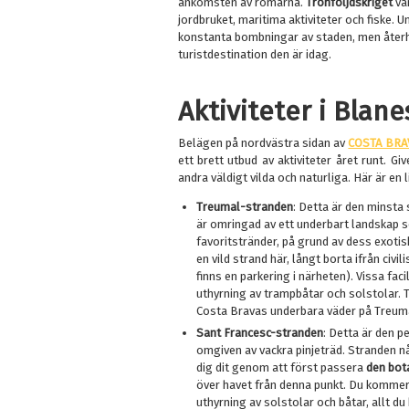
ankomsten av romarna.
Tronföljdskriget
va
jordbruket, maritima aktiviteter och fiske. 
konstanta bombningar av staden, men återhä
turistdestination den är idag.
Aktiviteter i Blane
Belägen på nordvästra sidan av
COSTA BRA
ett brett utbud av aktiviteter året runt. Gi
andra väldigt vilda och naturliga. Här är en 
Treumal-stranden
: Detta är den minsta
är omringad av ett underbart landskap so
favoritstränder, på grund av dess exot
en vild strand här, långt borta ifrån civil
finns en parkering i närheten). Vissa fac
uthyrning av trampbåtar och solstolar. T
Costa Bravas underbara väder på Treum
Sant Francesc-stranden
: Detta är den p
omgiven av vackra pinjeträd. Stranden nå
dig dit genom att först passera
den bot
över havet från denna punkt. Du kommer a
uthyrning av solstolar och båtar, allt d