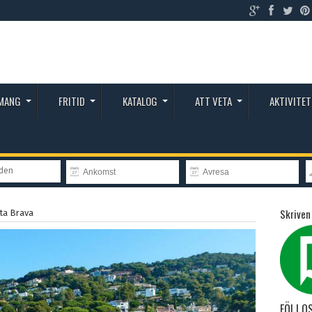
MANG
FRITID
KATALOG
ATT VETA
AKTIVITET
nden
Skriven
ta Brava
FÖLJ O