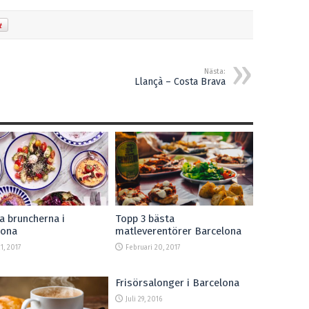
Nästa:
Llançà – Costa Brava
a bruncherna i
Topp 3 bästa
lona
matleverentörer Barcelona
1, 2017
Februari 20, 2017
Frisörsalonger i Barcelona
Juli 29, 2016