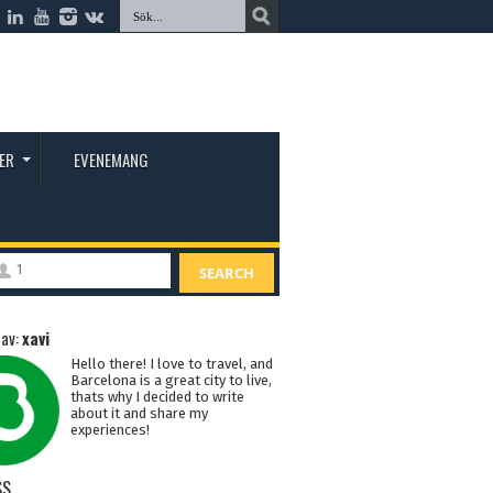
ER
EVENEMANG
1
SEARCH
 av:
xavi
Hello there! I love to travel, and
Barcelona is a great city to live,
thats why I decided to write
about it and share my
experiences!
SS