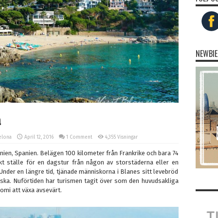
NEWBIE
a
elona
April 12, 2016
1 Comment
4,355 Visningar
onien, Spanien. Belägen 100 kilometer från Frankrike och bara 74
ekt ställe för en dagstur från någon av storstäderna eller en
 Under en längre tid, tjänade människorna i Blanes sitt levebröd
iska. Nuförtiden har turismen tagit över som den huvudsakliga
omi att växa avsevärt.