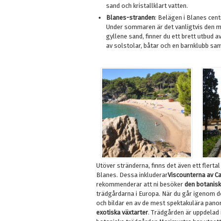
sand och kristallklart vatten.
Blanes-stranden
: Belägen i Blanes cen
Under sommaren är det vanligtvis den me
gyllene sand, finner du ett brett utbud a
av solstolar, båtar och en barnklubb sa
Utöver stränderna, finns det även ett flert
Blanes. Dessa inkluderar
Viscounterna av C
rekommenderar att ni besöker
den botanisk
trädgårdarna i Europa. När du går igenom d
och bildar en av de mest spektakulära pano
exotiska växtarter
. Trädgården är uppdelad 