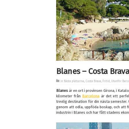
Blanes – Costa Brav
in
Bästa platserna
,
Costa Brava
,
Fritid
,
Utanför Barc
Blanes
är en ort i provinsen Girona, i Katal
kilometer från
Barcelona
är det ett perf
trevlig destination för din nästa semester.
genom att odla, uppföda boskap, och att f
industrin i Blanes och har fått stadens ekon