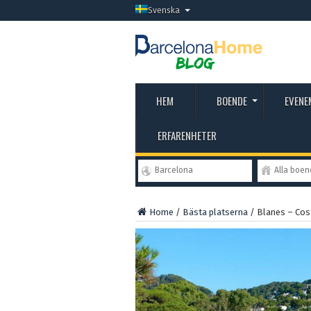
Svenska
HEM
BOENDE
EVENE
ERFARENHETER
Barcelona
Alla boe
Home
/
Bästa platserna
/
Blanes – Cos