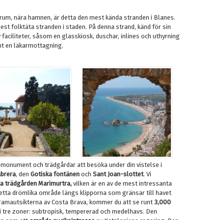
trum, nära hamnen, är detta den mest kända stranden i Blanes.
st folktäta stranden i staden. På denna strand, känd för sin
v faciliteter, såsom en glasskiosk, duschar, inlines och uthyrning
mt en läkarmottagning.
al monument och trädgårdar att besöka under din vistelse i
abrera
, den
Gotiska fontänen
och
Sant Joan-slottet
. Vi
a trädgården Marimurtra,
vilken är en av de mest intressanta
etta drömlika område längs klipporna som gränsar till havet
ramautsikterna av Costa Brava, kommer du att se runt
3,000
i tre zoner: subtropisk, tempererad och medelhavs. Den