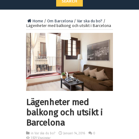
SEARCH
Home
/
Om Barcelona
/
Var ska du bo?
/
Lägenheter med balkong och utsikt i Barcelona
Lägenheter med
balkong och utsikt i
Barcelona
in
Var ska du bo?
Januari 14, 2016
0
1,929 Visningar