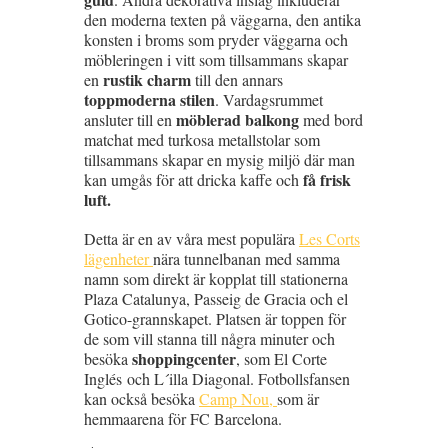
den moderna texten på väggarna, den antika
konsten i broms som pryder väggarna och
möbleringen i vitt som tillsammans skapar
rustik charm
en
till den annars
toppmoderna stilen
. Vardagsrummet
möblerad balkong
ansluter till en
med bord
matchat med turkosa metallstolar som
tillsammans skapar en mysig miljö där man
få frisk
kan umgås för att dricka kaffe och
luft.
Detta är en av våra mest populära
Les Corts
lägenheter
nära tunnelbanan med samma
namn som direkt är kopplat till stationerna
Plaza Catalunya, Passeig de Gracia och el
Gotico-grannskapet. Platsen är toppen för
de som vill stanna till några minuter och
shoppingcenter
besöka
, som El Corte
Inglés och L´illa Diagonal. Fotbollsfansen
kan också besöka
Camp Nou,
som är
hemmaarena för FC Barcelona.