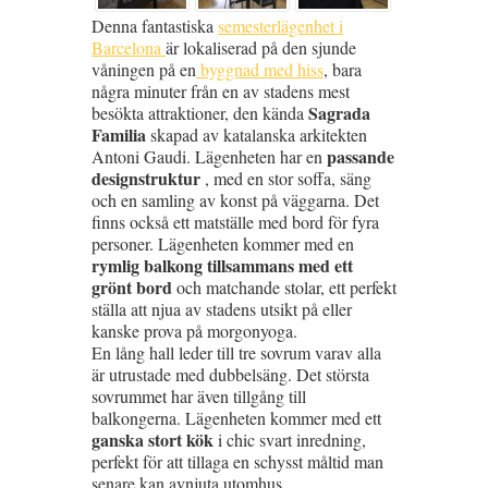
Denna fantastiska
semesterlägenhet i
Barcelona
är lokaliserad på den sjunde
våningen på en
byggnad med hiss
, bara
några minuter från en av stadens mest
Sagrada
besökta attraktioner, den kända
Familia
skapad av katalanska arkitekten
passande
Antoni Gaudi. Lägenheten har en
designstruktur
, med en stor soffa, säng
och en samling av konst på väggarna. Det
finns också ett matställe med bord för fyra
personer. Lägenheten kommer med en
rymlig balkong tillsammans med ett
grönt bord
och matchande stolar, ett perfekt
ställa att njua av stadens utsikt på eller
kanske prova på morgonyoga.
En lång hall leder till tre sovrum varav alla
är utrustade med dubbelsäng. Det största
sovrummet har även tillgång till
balkongerna. Lägenheten kommer med ett
ganska stort kök
i chic svart inredning,
perfekt för att tillaga en schysst måltid man
senare kan avnjuta utomhus.