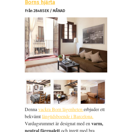
Borns hjärta
Från 2848SEK / MÅNAD
Denna
vackra Born lägenheten
erbjuder ett
bekvämt
långtidsboende i Barcelona.
varm,
Vardagsrummet är designat med en
neutral färgpalett
och inrett med bra