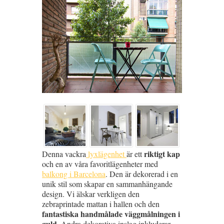
riktigt kap
Denna vackra
lyxlägenhet
är ett
och en av våra favoritlägenheter med
balkong i Barcelona
. Den är dekorerad i en
unik stil som skapar en sammanhängande
design. Vi älskar verkligen den
zebraprintade mattan i hallen och den
fantastiska handmålade väggmålningen i
guld
. Andra dekorativa inslag inkluderar