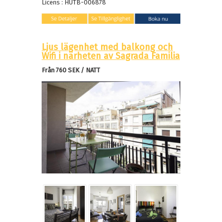
Licens : HUTB-006878
Ljus lägenhet med balkong och
Wifi i närheten av Sagrada Familia
Från 760 SEK /
NATT