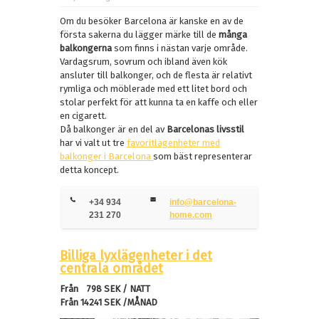
Om du besöker Barcelona är kanske en av de
första sakerna du lägger märke till de
många
balkongerna
som finns i nästan varje område.
Vardagsrum, sovrum och ibland även kök
ansluter till balkonger, och de flesta är relativt
rymliga och möblerade med ett litet bord och
stolar perfekt för att kunna ta en kaffe och eller
en cigarett.
Då balkonger är en del av
Barcelonas livsstil
har vi valt ut tre
favoritlägenheter med
balkonger i Barcelona
som bäst representerar
detta koncept.
+34 934
info@barcelona-
231 270
home.com
Billiga lyxlägenheter i det
centrala området
Från 798 SEK / NATT
Från 14241 SEK /MÅNAD