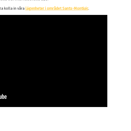
za kolla in våra
lägenheter i området Sants-Montjuic
.