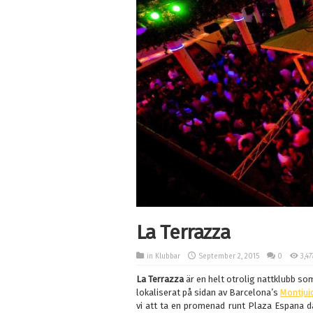
La Terrazza
in
Klubbar
September 2, 2015
0
3,47
La Terrazza
är en helt otrolig nattklubb so
lokaliserat på sidan av Barcelona’s
Montjuic
vi att ta en promenad runt Plaza Espana d