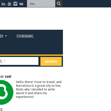
ER
EVENEMANG
1
SEARCH
 av:
xavi
Hello there! I love to travel, and
Barcelona is a great city to live,
thats why I decided to write
about it and share my
experiences!
SS