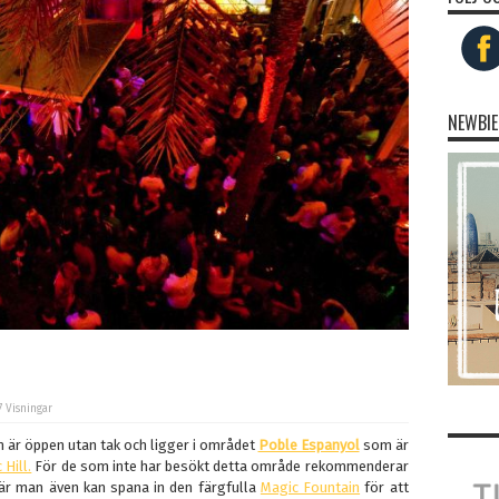
NEWBIE
7 Visningar
m är öppen utan tak och ligger i området
Poble Espanyol
som är
 Hill.
För de som inte har besökt detta område rekommenderar
är man även kan spana in den färgfulla
Magic Fountain
för att