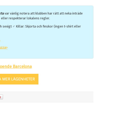
sta
var vänlig notera att klubben har rätt att neka inträde
n eller respekterar lokalens regler.
h sexigt ♂ Killar: Skjorta och finskor (ingen t-shirt eller
>
azza>
oende Barcelona