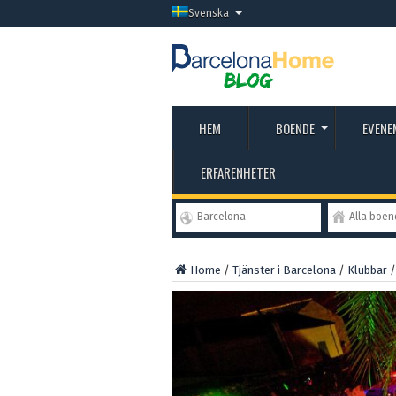
Svenska
HEM
BOENDE
EVENE
ERFARENHETER
Barcelona
Alla boe
Home
/
Tjänster i Barcelona
/
Klubbar