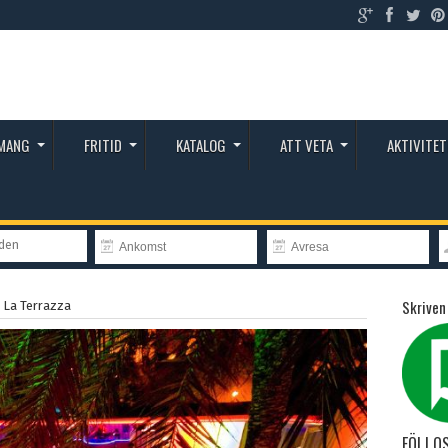
MANG
FRITID
KATALOG
ATT VETA
AKTIVITET
nden
Skriven
/
La Terrazza
FÖLJ O