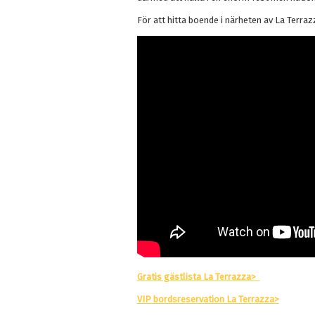
För att hitta boende i närheten av La Terraz
Gratis gästlista La Terrazza>
VIP bordsreservation La Terrazza>