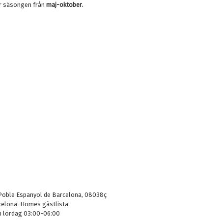
r säsongen från
maj-oktober.
3, Poble Espanyol de Barcelona, 08038ç
rcelona-Homes gästlista
h lördag 03:00-06:00