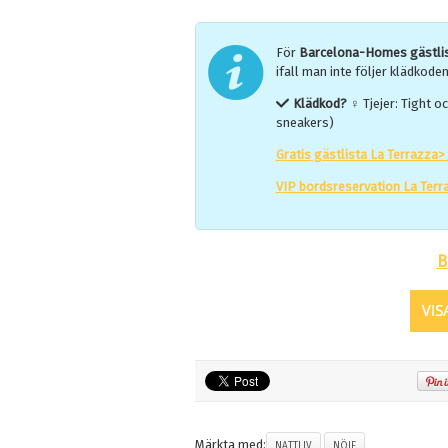
För
Barcelona-Homes gästli
ifall man inte följer klädkode
Klädkod
?
♀ Tjejer: Tight oc
sneakers)
Gratis gästlista La Terrazza
VIP bordsreservation La Terr
B
Märkta med:
NATTLIV
NÖJE