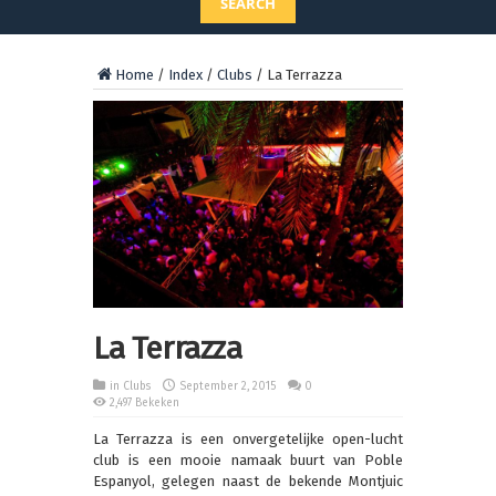
SEARCH
Home
/
Index
/
Clubs
/
La Terrazza
La Terrazza
in
Clubs
September 2, 2015
0
2,497 Bekeken
La Terrazza is een onvergetelijke open-lucht
club is een mooie namaak buurt van Poble
Espanyol, gelegen naast de bekende Montjuic