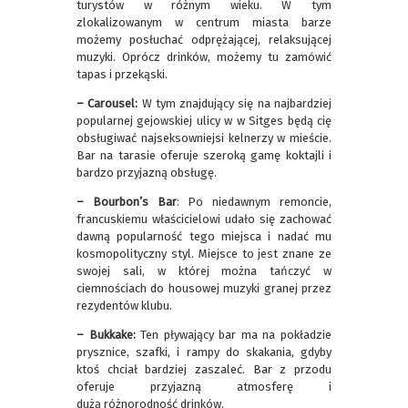
turystów w różnym wieku. W tym
zlokalizowanym w centrum miasta barze
możemy posłuchać odprężającej, relaksującej
muzyki. Oprócz drinków, możemy tu zamówić
tapas i przekąski.
– Carousel:
W tym znajdujący się na najbardziej
popularnej gejowskiej ulicy w w Sitges będą cię
obsługiwać najseksowniejsi kelnerzy w mieście.
Bar na tarasie oferuje szeroką gamę koktajli i
bardzo przyjazną obsługę.
– Bourbon’s Bar
: Po niedawnym remoncie,
francuskiemu właścicielowi udało się zachować
dawną popularność tego miejsca i nadać mu
kosmopolityczny styl. Miejsce to jest znane ze
swojej sali, w której można tańczyć w
ciemnościach do housowej muzyki granej przez
rezydentów klubu.
– Bukkake:
Ten pływający bar ma na pokładzie
prysznice, szafki, i rampy do skakania, gdyby
ktoś chciał bardziej zaszaleć. Bar z przodu
oferuje przyjazną atmosferę i
dużą różnorodność drinków.