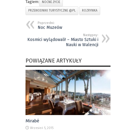
Tagiem:
NOCNE ŻYCIE
PRZEWODNIKI TURYSTYCZNE @PL
ROZRYWKA
Poprzedni:
Noc Muzeów
Następny:
Kosmici wylądowali! – Miasto Sztuki i
Nauki w Walencji
POWIĄZANE ARTYKUŁY
Mirabé
Wrzesień 5, 2015