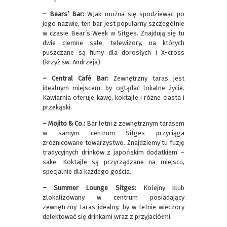
– Bears’ Bar:
WJak można się spodziewac po
jego nazwie, ten bar jest popularny szczególnie
w czasie Bear’s Week w Sitges. Znajdują się tu
dwie ciemne sale, telewizory, na których
puszczane są filmy dla dorosłych i X-cross
(krzyż św. Andrzeja).
– Central Café Bar:
Zewnętrzny taras jest
idealnym miejscem, by oglądać lokalne życie.
Kawiarnia oferuje kawę, koktajle i różne ciasta i
przekąski.
– Mojito & Co.:
Bar letni z zewnętrznym tarasem
w samym centrum Sitges przyciąga
zróżnicowane towarzystwo. Znajdziemy tu fuzję
tradycyjnych drinków z japońskim dodatkiem –
sake. Koktajle są przyrządzane na miejscu,
specjalnie dla każdego gościa.
– Summer Lounge Sitges:
Kolejny klub
zlokalizowany w centrum posiadający
zewnętrzny taras idealny, by w letnie wieczory
delektować się drinkami wraz z przyjaciółmi.