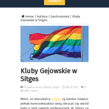
SEARCH
Home
/
Kultura
/
Gastronomia
/
Kluby
Gejowskie w Sitges
Kluby Gejowskie w
Sitges
in
Gastronomia
,
Kultura
,
Sitges
May 9, 2015
0
2,892 Odsłon
Mimo, że mieszkańcy
Sitges
są bardzo otwarci,
jednak homoseksualiści wolą obracać się wśród
ludzi o tych samych preferencjach. W Sitges są