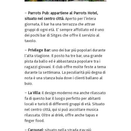
–
Parrots Pub: appartiene al Parrots Hotel,
situato nel centro città.
Aperto per l’intera
giornata, il bar ha una terrazza che attrae
gruppi di ogni età. E’ sempre affollato ed è uno
dei pochi bar di Sitges che offre il servizio al
tavolo.
–
Privilege Bar:
uno dei bar più popolari durante
l’alta stagione. Il posto ha tre bar, una grande
pista da ballo ed è abbastanza popolare tra i
ragazzi giovani. Il club offre molte feste a tema
durante la settimana. La peculiarità più degna di
nota è una stanza buia dove i clienti ballano al
buio.
–
La Villa
: il design moderno ma anche rilassato
fa di questo bar il luogo perfetto per abitanti
locali e turisti di differenti gruppi di età. Situato
nel centro città, qui si può ascoltare musica
rilassata. Oltre ai drink, offre anche tapas e
finger food.
–
Carousel:
situato nella strada gay più