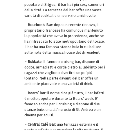
popolare di Sitges, il bar ha i più sexy camerieri
della città. La terrazza del bar offre una vasta
varietà di cocktail e un servizio amichevole.
–
Bourbon’s Bar
: dopo un recente rinnovo, il
proprietario francese ha comunque mantenuto
la popolarità che aveva in precedenza, anche se
ha rinfrescato lo stile metropolitano del locale.
Il bar ha una famosa stanza buia in cui ballare
sulle note della musica house del dj resident.
–
Bukkake:
Il famoso cruising bar, dispone di
docce, armadietti e corde dietro al labirinto per i
ragazzi che vogliono divertirsi un po’ più
lontano. Nella parte davanti del bar offre un
ambiente piacevole e una varietà di drink.
–
Bears’ Bar:
il nome dice già tutto, il bar infatti
è molto popolare durante la Bears’ week. E’
famoso anche per il cruising e dispone di due
stanze buie. una all’incrocio di St. Andrea e un
cinema per adulti.
–
Central Café Bar:
una terrazza esterna è il
posto perfetto per guardare la vita notturna. Il