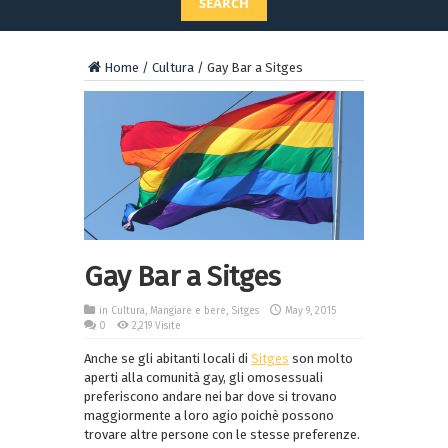
SEARCH
Home
/
Cultura
/
Gay Bar a Sitges
Gay Bar a Sitges
in
Cultura
,
Mangiare e bere
,
Sitges
May 9, 2015
0
2,219 Visite
Anche se gli abitanti locali di
Sitges
son molto
aperti alla comunità gay, gli omosessuali
preferiscono andare nei bar dove si trovano
maggiormente a loro agio poichè possono
trovare altre persone con le stesse preferenze.