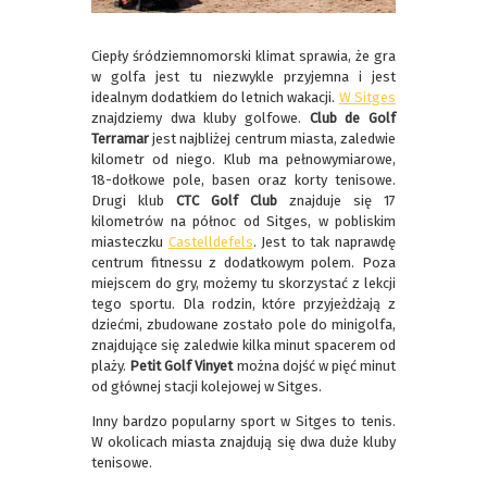
Ciepły śródziemnomorski klimat sprawia, że gra
w golfa jest tu niezwykle przyjemna i jest
idealnym dodatkiem do letnich wakacji.
W Sitges
znajdziemy dwa kluby golfowe.
Club de Golf
Terramar
jest najbliżej centrum miasta, zaledwie
kilometr od niego. Klub ma pełnowymiarowe,
18-dołkowe pole, basen oraz korty tenisowe.
Drugi klub
CTC Golf Club
znajduje się 17
kilometrów na północ od Sitges, w pobliskim
miasteczku
Castelldefels
. Jest to tak naprawdę
centrum fitnessu z dodatkowym polem. Poza
miejscem do gry, możemy tu skorzystać z lekcji
tego sportu. Dla rodzin, które przyjeżdżają z
dziećmi, zbudowane zostało pole do minigolfa,
znajdujące się zaledwie kilka minut spacerem od
plaży.
Petit Golf Vinyet
można dojść w pięć minut
od głównej stacji kolejowej w Sitges.
Inny bardzo popularny sport w Sitges to tenis.
W okolicach miasta znajdują się dwa duże kluby
tenisowe.