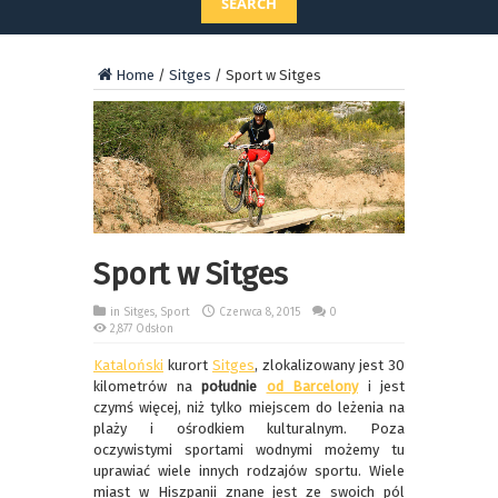
SEARCH
Home
/
Sitges
/
Sport w Sitges
Sport w Sitges
in
Sitges
,
Sport
Czerwca 8, 2015
0
2,877 Odsłon
Kataloński
kurort
Sitges
, zlokalizowany jest 30
kilometrów na
południe
od Barcelony
i jest
czymś więcej, niż tylko miejscem do leżenia na
plaży i ośrodkiem kulturalnym. Poza
oczywistymi sportami wodnymi możemy tu
uprawiać wiele innych rodzajów sportu. Wiele
miast w Hiszpanii znane jest ze swoich pól