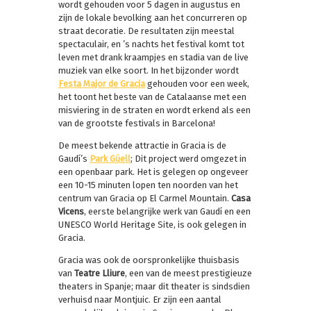
wordt gehouden voor 5 dagen in augustus en
zijn de lokale bevolking aan het concurreren op
straat decoratie. De resultaten zijn meestal
spectaculair, en ’s nachts het festival komt tot
leven met drank kraampjes en stadia van de live
muziek van elke soort. In het bijzonder wordt
Festa Major de Gracia
gehouden voor een week,
het toont het beste van de Catalaanse met een
misviering in de straten en wordt erkend als een
van de grootste festivals in Barcelona!
De meest bekende attractie in Gracia is de
Gaudí’s
Park Güell
; Dit project werd omgezet in
een openbaar park. Het is gelegen op ongeveer
een 10-15 minuten lopen ten noorden van het
centrum van Gracia op El Carmel Mountain.
Casa
Vicens
, eerste belangrijke werk van Gaudí en een
UNESCO World Heritage Site, is ook gelegen in
Gracia.
Gracia was ook de oorspronkelijke thuisbasis
van
Teatre Lliure
, een van de meest prestigieuze
theaters in Spanje; maar dit theater is sindsdien
verhuisd naar Montjuic. Er zijn een aantal