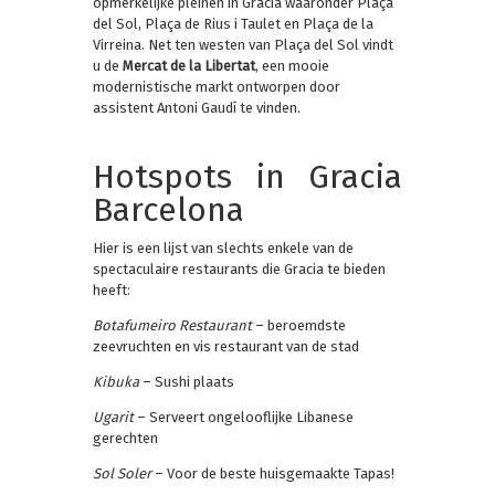
opmerkelijke pleinen in Gracia waaronder Plaça
del Sol, Plaça de Rius i Taulet en Plaça de la
Virreina. Net ten westen van Plaça del Sol vindt
u de
Mercat de la Libertat
, een mooie
modernistische markt ontworpen door
assistent Antoni Gaudí te vinden.
Hotspots in Gracia
Barcelona
Hier is een lijst van slechts enkele van de
spectaculaire restaurants die Gracia te bieden
heeft:
Botafumeiro Restaurant
– beroemdste
zeevruchten en vis restaurant van de stad
Kibuka
– Sushi plaats
Ugarit
– Serveert ongelooflijke Libanese
gerechten
Sol Soler
– Voor de beste huisgemaakte Tapas!