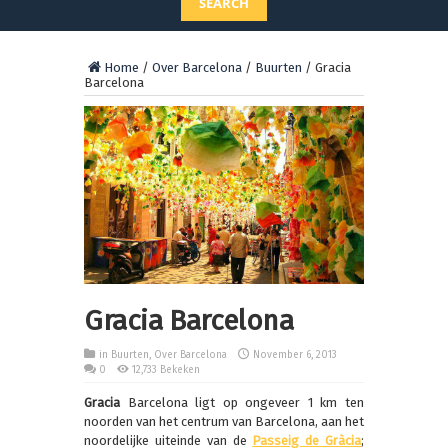
SEARCH
Home
/
Over Barcelona
/
Buurten
/
Gracia
Barcelona
Gracia Barcelona
in
Buurten
,
Over Barcelona
November 6, 2013
0
12,733 Bekeken
Gracia
Barcelona ligt op ongeveer 1 km ten
noorden van het centrum van Barcelona, aan het
noordelijke uiteinde van de
Passeig de Gràcia
;