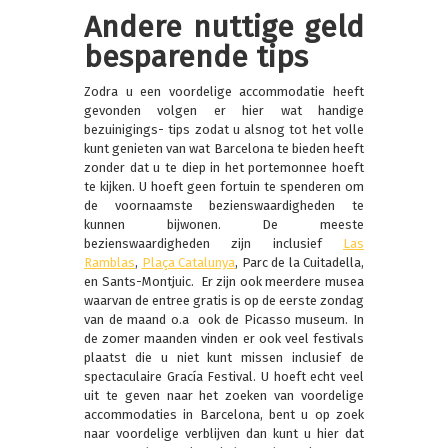
Andere nuttige geld
besparende tips
Zodra u een voordelige accommodatie heeft
gevonden volgen er hier wat handige
bezuinigings- tips zodat u alsnog tot het volle
kunt genieten van wat Barcelona te bieden heeft
zonder dat u te diep in het portemonnee hoeft
te kijken. U hoeft geen fortuin te spenderen om
de voornaamste bezienswaardigheden te
kunnen bijwonen. De meeste
bezienswaardigheden zijn inclusief
Las
Ramblas
,
Plaça Catalunya
, Parc de la Cuitadella,
en Sants-Montjuic. Er zijn ook meerdere musea
waarvan de entree gratis is op de eerste zondag
van de maand o.a ook de Picasso museum. In
de zomer maanden vinden er ook veel festivals
plaatst die u niet kunt missen inclusief de
spectaculaire Gracía Festival. U hoeft echt veel
uit te geven naar het zoeken van voordelige
accommodaties in Barcelona, bent u op zoek
naar voordelige verblijven dan kunt u hier dat