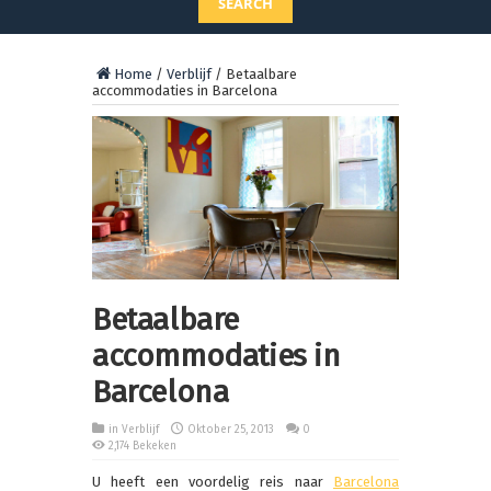
SEARCH
Home
/
Verblijf
/
Betaalbare
accommodaties in Barcelona
Betaalbare
accommodaties in
Barcelona
in
Verblijf
Oktober 25, 2013
0
2,174 Bekeken
U heeft een voordelig reis naar
Barcelona