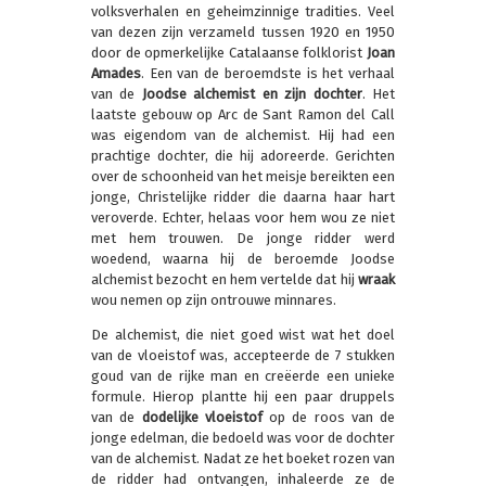
volksverhalen en geheimzinnige tradities. Veel
van dezen zijn verzameld tussen 1920 en 1950
door de opmerkelijke Catalaanse folklorist
Joan
Amades
. Een van de beroemdste is het verhaal
van de
Joodse alchemist en zijn dochter
. Het
laatste gebouw op Arc de Sant Ramon del Call
was eigendom van de alchemist. Hij had een
prachtige dochter, die hij adoreerde. Gerichten
over de schoonheid van het meisje bereikten een
jonge, Christelijke ridder die daarna haar hart
veroverde. Echter, helaas voor hem wou ze niet
met hem trouwen. De jonge ridder werd
woedend, waarna hij de beroemde Joodse
alchemist bezocht en hem vertelde dat hij
wraak
wou nemen op zijn ontrouwe minnares.
De alchemist, die niet goed wist wat het doel
van de vloeistof was, accepteerde de 7 stukken
goud van de rijke man en creëerde een unieke
formule. Hierop plantte hij een paar druppels
van de
dodelijke vloeistof
op de roos van de
jonge edelman, die bedoeld was voor de dochter
van de alchemist. Nadat ze het boeket rozen van
de ridder had ontvangen, inhaleerde ze de