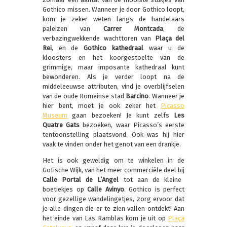
Gothico missen. Wanneer je door Gothico loopt,
kom je zeker weten langs de handelaars
paleizen van
Carrer Montcada
, de
verbazingwekkende wachttoren van
Plaça del
Rei
, en de
Gothico kathedraal
waar u de
kloosters en het koorgestoelte van de
grimmige, maar imposante kathedraal kunt
bewonderen. Als je verder loopt na de
middeleeuwse attributen, vind je overblijfselen
van de oude Romeinse stad
Barcino
. Wanneer je
hier bent, moet je ook zeker het
Picasso
Museum
gaan bezoeken! Je kunt zelfs
Les
Quatre Gats
bezoeken, waar Picasso’s eerste
tentoonstelling plaatsvond. Ook was hij hier
vaak te vinden onder het genot van een drankje.
Het is ook geweldig om te winkelen in de
Gotische Wijk, van het meer commerciële deel bij
Calle Portal de L’Angel
tot aan de kleine
boetiekjes op
Calle Avinyo
. Gothico is perfect
voor gezellige wandelingetjes, zorg ervoor dat
je alle dingen die er te zien vallen ontdekt! Aan
het einde van Las Ramblas kom je uit op
Plaça