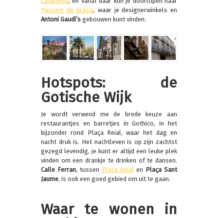
Catalunya
, en vanaf daar kun je doorlopen naar
Passeig de Gràcia
, waar je designerwinkels en
Antoni Gaudí’s
gebouwen kunt vinden.
Hotspots: de
Gotische Wijk
Je wordt verwend me de brede keuze aan
restaurantjes en barretjes in Gothico, in het
bijzonder rond Plaça Reial, waar het dag en
nacht druk is. Het nachtleven is op zijn zachtst
gezegd levendig, je kunt er altijd een leuke plek
vinden om een drankje te drinken of te dansen.
Calle Ferran
, tussen
Plaça Reial
en
Plaça Sant
Jaume
, is ook een goed gebied om uit te gaan.
Waar te wonen in