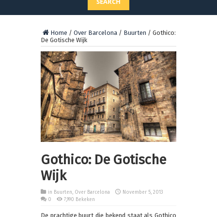
SEARCH
Home
/
Over Barcelona
/
Buurten
/
Gothico:
De Gotische Wijk
Gothico: De Gotische
Wijk
in
Buurten
,
Over Barcelona
November 5, 2013
0
7,990 Bekeken
De prachtige buurt die bekend staat als Gothico