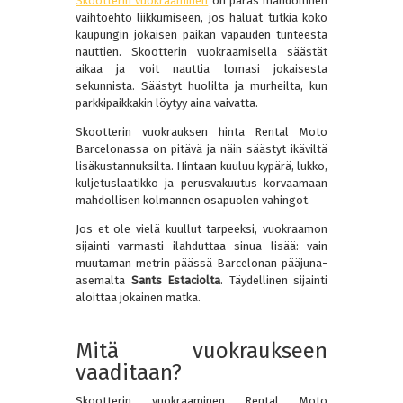
Skootterin vuokraaminen
on paras mahdollinen
vaihtoehto liikkumiseen, jos haluat tutkia koko
kaupungin jokaisen paikan vapauden tunteesta
nauttien. Skootterin vuokraamisella säästät
aikaa ja voit nauttia lomasi jokaisesta
sekunnista. Säästyt huolilta ja murheilta, kun
parkkipaikkakin löytyy aina vaivatta.
Skootterin vuokrauksen hinta Rental Moto
Barcelonassa on pitävä ja näin säästyt ikäviltä
lisäkustannuksilta. Hintaan kuuluu kypärä, lukko,
kuljetuslaatikko ja perusvakuutus korvaamaan
mahdollisen kolmannen osapuolen vahingot.
Jos et ole vielä kuullut tarpeeksi, vuokraamon
sijainti varmasti ilahduttaa sinua lisää: vain
muutaman metrin päässä Barcelonan pääjuna-
asemalta
Sants Estaciolta
. Täydellinen sijainti
aloittaa jokainen matka.
Mitä vuokraukseen
vaaditaan?
Skootterin vuokraaminen Rental Moto