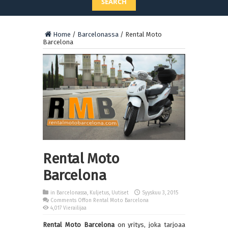
SEARCH
Home
/
Barcelonassa
/
Rental Moto
Barcelona
Rental Moto
Barcelona
in
Barcelonassa
,
Kuljetus
,
Uutiset
Syyskuu 3, 2015
Comments Off
on Rental Moto Barcelona
4,017 Vierailijaa
Rental Moto Barcelona
on yritys, joka tarjoaa