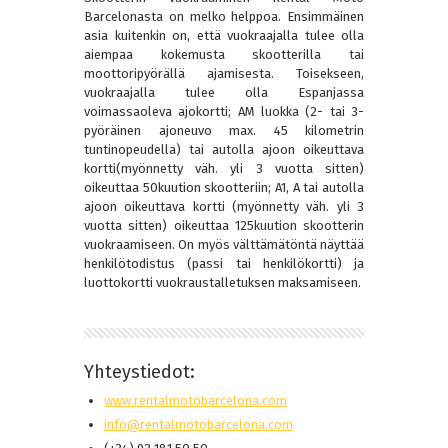
Barcelonasta on melko helppoa. Ensimmäinen
asia kuitenkin on, että vuokraajalla tulee olla
aiempaa kokemusta skootterilla tai
moottoripyörällä ajamisesta. Toisekseen,
vuokraajalla tulee olla Espanjassa
voimassaoleva ajokortti; AM luokka (2- tai 3-
pyöräinen ajoneuvo max. 45 kilometrin
tuntinopeudella) tai autolla ajoon oikeuttava
kortti(myönnetty väh. yli 3 vuotta sitten)
oikeuttaa 50kuution skootteriin; A1, A tai autolla
ajoon oikeuttava kortti (myönnetty väh. yli 3
vuotta sitten) oikeuttaa 125kuution skootterin
vuokraamiseen. On myös välttämätöntä näyttää
henkilötodistus (passi tai henkilökortti) ja
luottokortti vuokraustalletuksen maksamiseen.
Yhteystiedot:
www.rentalmotobarcelona.com
info@rentalmotobarcelona.com