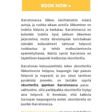
Barcelonassa liikkuu käsittämätön määrä
autoja, ja ruuhka-aikaan autolla liikkuminen on
todella hidasta ja hankalaa. Barcelonassa on
kuitenkin todella hyvä julkisen liikenteen
järjestelmä, mutta kiireisimpään turistiaikaan
nämäkin kulkuvälineet tahtovat helposti
ruuhkautua ja tehdä matkustamisesta
epämiellyttävää. Näistä syistä Barcelona on
täydellinen kaupunki matkustaa skootterilla.
Barcelonan katusuunnittelu tekee skootterilla
liikkumisesta helppoa, kaupungin läpi pääsee
helposti ja nopeasti. Ja jos sinun tarvitsee
pysäköidä jonnekin, on tästäkin syystä
skootterilla ajaminen Barcelonassa
paras
vaihtoehto, sillä parkkipaikka skootterille löytyy
aina helposti. Ei ihmekään, että kaikista
Euroopan kaupungeista eniten skoottereita on
juurikin Barcelonassa.