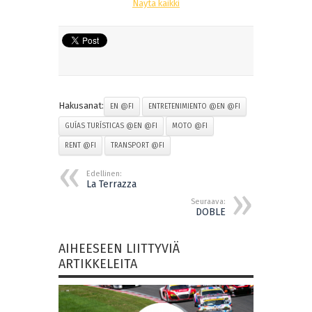
Näytä kaikki
Hakusanat:
EN @FI
ENTRETENIMIENTO @EN @FI
GUÍAS TURÍSTICAS @EN @FI
MOTO @FI
RENT @FI
TRANSPORT @FI
Edellinen:
La Terrazza
Seuraava:
DOBLE
AIHEESEEN LIITTYVIÄ
ARTIKKELEITA