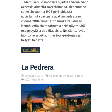
Tiedemuseo CosmoCaixa sijaitsee Sarrià-Sant
Gervasin alueella Barcelonassa. Tiedemuseo
suljettiin vuonna 1998 perinphjaista
uudistamista varten ja avattiin uudestaan
vuonna 2004 nimellä ‘CosmoCaixa’. Museo
isännöi erilaisia tapahtumia sekä näyttelyitä,
osa pysyviä ja osa tilapäisiä. Ne käsittelevät
luonto, avaruutta, ilmastoa, geologiaa ja
tietysti tiedettä. ...
Lue lisää »
La Pedrera
Lokakuu 9, 2013
Comments Off
on La Pedrera
4,023 Vierailijaa