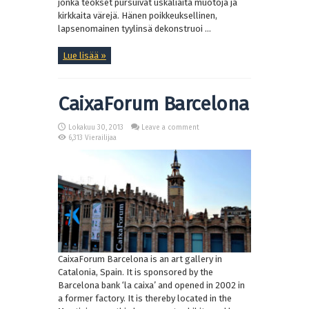
jonka teokset pursuivat uskaliaita muotoja ja
kirkkaita värejä. Hänen poikkeuksellinen,
lapsenomainen tyylinsä dekonstruoi ...
Lue lisää »
CaixaForum Barcelona
Lokakuu 30, 2013
Leave a comment
6,313 Vierailijaa
CaixaForum Barcelona is an art gallery in
Catalonia, Spain. It is sponsored by the
Barcelona bank ‘la caixa’ and opened in 2002 in
a former factory. It is thereby located in the