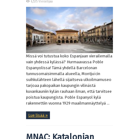
6,535 Vierailijaa
Missä voi tutustua koko Espanjaan vierailemalla
vain yhdessä kylässä? Hurmaavassa Poble
Espanyolissa! Tämä yhdellä Barcelonan
tunnusomaisimmalla alueella, Montjuïcin
suihkulähteen lähellä sijaitseva ulkoilmamuseo
tarjoaa pakopaikan kaupungin vilinästä
kuvankauniin kylän rauhaan ilman, että tarvitsee
poistua kaupungista. Poble Espanyol kylä
rakennettiin vuonna 1929 maailmannäyttelyä ...
Lue lisää »
MNAC: Katalonian