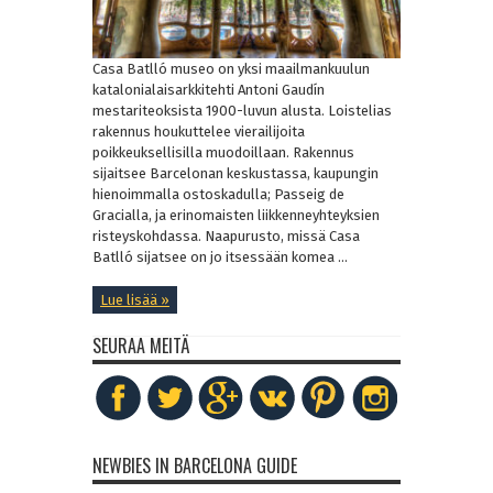
Casa Batlló museo on yksi maailmankuulun
katalonialaisarkkitehti Antoni Gaudín
mestariteoksista 1900-luvun alusta. Loistelias
rakennus houkuttelee vierailijoita
poikkeuksellisilla muodoillaan. Rakennus
sijaitsee Barcelonan keskustassa, kaupungin
hienoimmalla ostoskadulla; Passeig de
Gracialla, ja erinomaisten liikkenneyhteyksien
risteyskohdassa. Naapurusto, missä Casa
Batlló sijatsee on jo itsessään komea ...
Lue lisää »
SEURAA MEITÄ
NEWBIES IN BARCELONA GUIDE