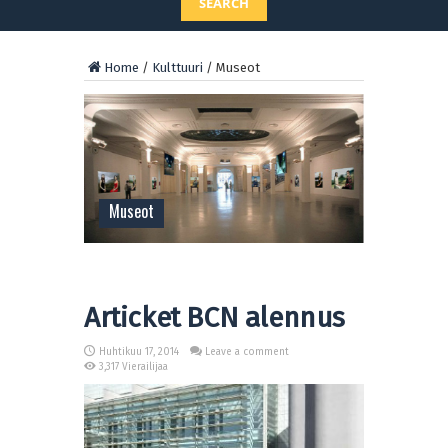
SEARCH
Home
/
Kulttuuri
/
Museot
Museot
Articket BCN alennus
Huhtikuu 17, 2014
Leave a comment
3,317 Vierailijaa