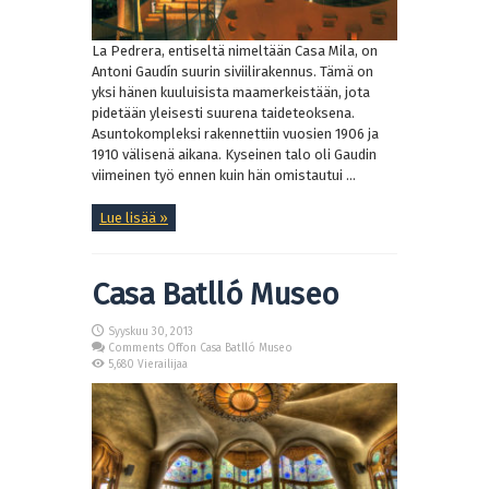
La Pedrera, entiseltä nimeltään Casa Mila, on
Antoni Gaudín suurin siviilirakennus. Tämä on
yksi hänen kuuluisista maamerkeistään, jota
pidetään yleisesti suurena taideteoksena.
Asuntokompleksi rakennettiin vuosien 1906 ja
1910 välisenä aikana. Kyseinen talo oli Gaudin
viimeinen työ ennen kuin hän omistautui ...
Lue lisää »
Casa Batlló Museo
Syyskuu 30, 2013
Comments Off
on Casa Batlló Museo
5,680 Vierailijaa