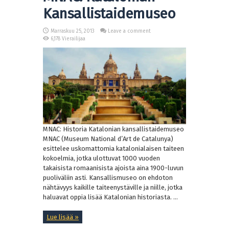
Kansallistaidemuseo
Marraskuu 25, 2013
Leave a comment
6,178 Vierailijaa
MNAC: Historia Katalonian kansallistaidemuseo
MNAC (Museum National d’Art de Catalunya)
esittelee uskomattomia katalonialaisen taiteen
kokoelmia, jotka ulottuvat 1000 vuoden
takaisista romaanisista ajoista aina 1900-luvun
puoliväliin asti. Kansallismuseo on ehdoton
nähtävyys kaikille taiteenystäville ja niille, jotka
haluavat oppia lisää Katalonian historiasta. ...
Lue lisää »