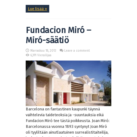
Lue lisää »
Fundacion Miró –
Miró-säätiö
Marraskuu 18, 2013
Leave a comment
6,391 Vierailijaa
Barcelona on fantastinen kaupunki täynnä
vaihtelevia taideteoksia ja -suuntauksia eikä
Fundacion Miró tee tästä poikkeusta. Joan Miró:
Barcelonassa vuonna 1893 syntynyt Joan Miró
oli tyyliltään ainutlaatuinen surrealistitaiteilija,