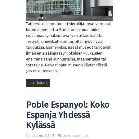
Taiteesta kiinnostuneet vierailijat ovat varmasti
huomanneet, että Barcelonan museoiden
sisäänpääsymaksut ovat verrattain kalliita.
Tietysti, onnekkaille on tarjolla myös hyviä
tarjouksia. Esimerkiksi, useat museot tarjoavat
ilmaisen sisäänpääsyn jokaisen kuukauden
ensimmäisenä sunnuntaina, maanantaina tai
torstaina. Päivä riippuu museon käytännöistä.
Jos et kuitenkaan ...
Lue lisää »
Poble Espanyol: Koko
Espanja Yhdessä
Kylässä
Joulukuu 3, 2013
Leave a comment