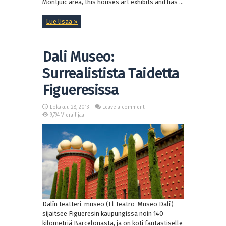
Montjuic area, this houses art exhibits and has ...
Lue lisää »
Dali Museo:
Surrealistista Taidetta
Figueresissa
Lokakuu 28, 2013
Leave a comment
9,794 Vierailijaa
Dalín teatteri-museo (El Teatro-Museo Dalí)
sijaitsee Figueresin kaupungissa noin 140
kilometriä Barcelonasta, ja on koti fantastiselle