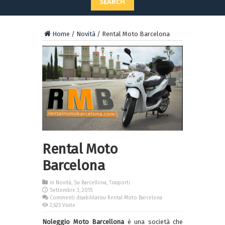
SEARCH
Home
/
Novità
/
Rental Moto Barcelona
Rental Moto
Barcelona
in
Novità
,
Su Barcellona
,
Trasporti
Settembre 3, 2015
Commenti disabilitati
su Rental Moto Barcelona
2,625 Visite
Noleggio Moto Barcellona
è una società che