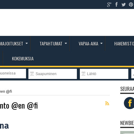
MAJOITUKSET
TAPAHTUMAT
VAPAA-AIKA
HAKEMIST
KOKEMUKSIA
huoneissa
SEURAA
@en @fi
ento @en @fi
NEWBIE
ona