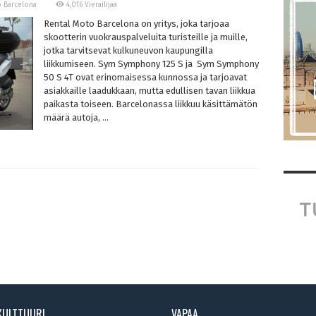
 Barcelona
4,016 Vierailijaa
Rental Moto Barcelona on yritys, joka tarjoaa
skootterin vuokrauspalveluita turisteille ja muille,
jotka tarvitsevat kulkuneuvon kaupungilla
liikkumiseen. Sym Symphony 125 S ja Sym Symphony
50 S 4T ovat erinomaisessa kunnossa ja tarjoavat
asiakkaille laadukkaan, mutta edullisen tavan liikkua
paikasta toiseen. Barcelonassa liikkuu käsittämätön
määrä autoja, ...
KULTTUURI
VAPAA