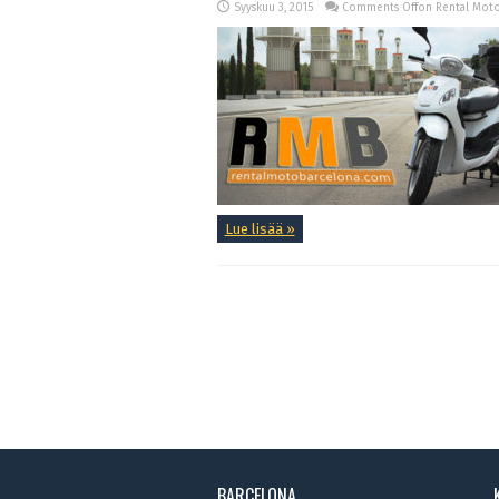
Syyskuu 3, 2015
Comments Off
on Rental Moto
Lue lisää »
BARCELONA