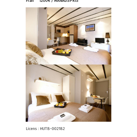
Från
1200€ / MÅNADSPRIS
Licens : HUTB-002182