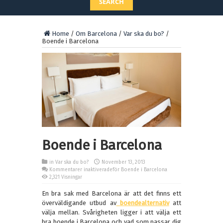
SEARCH
Home
/
Om Barcelona
/
Var ska du bo?
/
Boende i Barcelona
Boende i Barcelona
in
Var ska du bo?
November 13, 2013
Kommentarer inaktiverade
för Boende i Barcelona
2,321 Visningar
En bra sak med Barcelona är att det finns ett
överväldigande utbud av
boendealternativ
att
välja mellan. Svårigheten ligger i att välja ett
bra boende i Barcelona och vad som passar dig