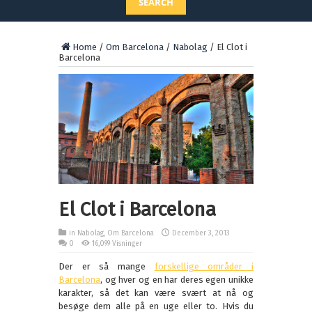
SEARCH
Home
/
Om Barcelona
/
Nabolag
/
El Clot i
Barcelona
El Clot i Barcelona
in
Nabolag
,
Om Barcelona
December 3, 2013
0
16,099 Visninger
Der er så mange
forskellige områder i
Barcelona
, og hver og en har deres egen unikke
karakter, så det kan være svært at nå og
besøge dem alle på en uge eller to. Hvis du