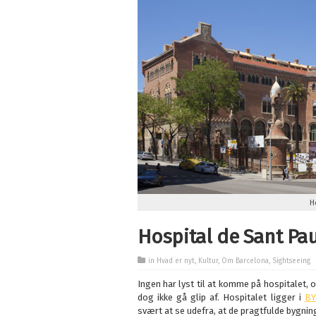
H
Hospital de Sant Pa
in
Hvad er nyt
,
Kultur
,
Om Barcelona
,
Sightseeing
Ingen har lyst til at komme på hospitalet, o
dog ikke gå glip af. Hospitalet ligger i
BY
svært at se udefra, at de pragtfulde bygninge