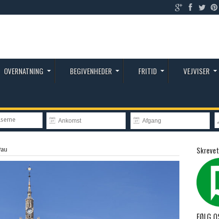
OVERNATNING
BEGIVENHEDER
FRITID
VEJVISER
lserne
Skrevet
Pau
FØLG O