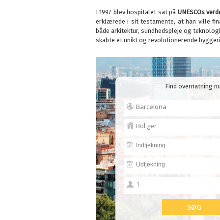
I 1997 blev hospitalet sat på
UNESCOs verde
erklærede i sit testamente, at han ville f
både arkitektur, sundhedspleje og teknolog
skabte et unikt og revolutionerende byggeri
Find overnatning nu