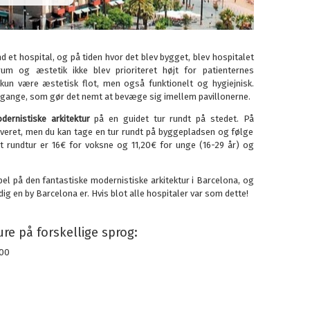
 et hospital, og på tiden hvor det blev bygget, blev hospitalet
um og æstetik ikke blev prioriteret højt for patienternes
 kun være æstetisk flot, men også funktionelt og hygiejnisk.
e gange, som gør det nemt at bevæge sig imellem pavillonerne.
dernistiske arkitektur
på en guidet tur rundt på stedet. På
overet, men du kan tage en tur rundt på byggepladsen og følge
et rundtur er 16€ for voksne og 11,20€ for unge (16-29 år) og
l på den fantastiske modernistiske arkitektur i Barcelona, og
g en by Barcelona er. Hvis blot alle hospitaler var som dette!
re på forskellige sprog:
.00