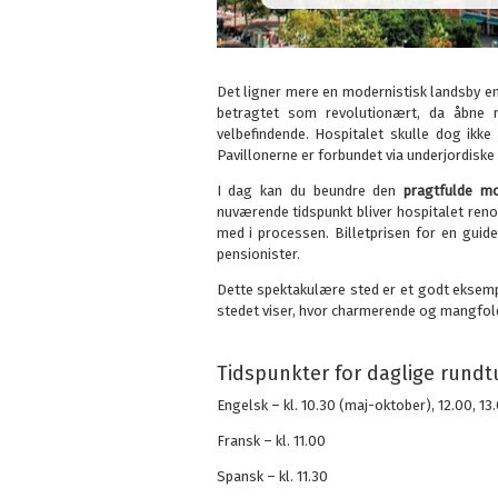
Det ligner mere en modernistisk landsby end
betragtet som revolutionært, da åbne r
velbefindende. Hospitalet skulle dog ikke
Pavillonerne er forbundet via underjordisk
I dag kan du beundre den
pragtfulde mo
nuværende tidspunkt bliver hospitalet ren
med i processen. Billetprisen for en guid
pensionister.
Dette spektakulære sted er et godt eksempe
stedet viser, hvor charmerende og mangfoldi
Tidspunkter for daglige rundtu
Engelsk – kl. 10.30 (maj-oktober), 12.00, 13
Fransk – kl. 11.00
Spansk – kl. 11.30