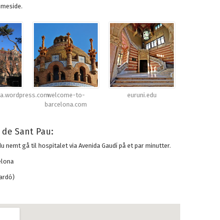
mmeside.
na.wordpress.com
welcome-to-
euruni.edu
barcelona.com
 de Sant Pau:
 nemt gå til hospitalet via Avenida Gaudí på et par minutter.
elona
ardó)