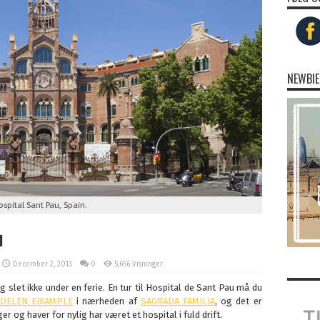
NEWBIE
ospital Sant Pau, Spain.
u
December 2, 2013
0
5,656 Visninger
g slet ikke under en ferie. En tur til Hospital de Sant Pau må du
DELEN EIXAMPLE
i nærheden af
SAGRADA FAMILIA
, og det er
r og haver for nylig har været et hospital i fuld drift.