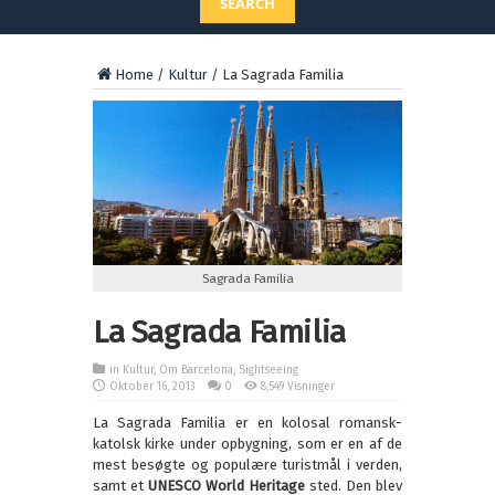
SEARCH
Home
/
Kultur
/
La Sagrada Familia
Sagrada Familia
La Sagrada Familia
in
Kultur
,
Om Barcelona
,
Sightseeing
Oktober 16, 2013
0
8,549 Visninger
La Sagrada Familia er en kolosal romansk-
katolsk kirke under opbygning, som er en af de
mest besøgte og populære turistmål i verden,
samt et
UNESCO World Heritage
sted. Den blev