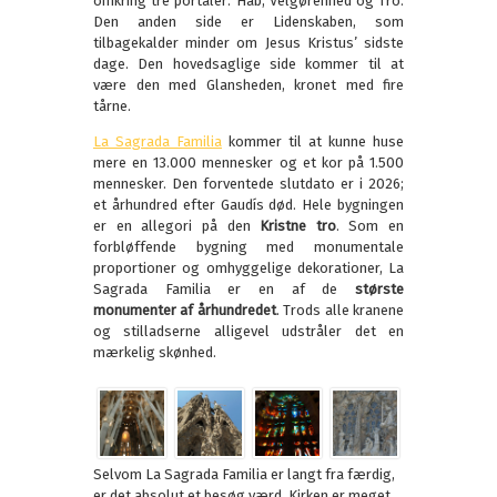
omkring tre portaler: Håb, Velgørenhed og Tro.
Den anden side er Lidenskaben, som
tilbagekalder minder om Jesus Kristus’ sidste
dage. Den hovedsaglige side kommer til at
være den med Glansheden, kronet med fire
tårne.
La Sagrada Familia
kommer til at kunne huse
mere en 13.000 mennesker og et kor på 1.500
mennesker. Den forventede slutdato er i 2026;
et århundred efter Gaudís død. Hele bygningen
er en allegori på den
Kristne tro
. Som en
forbløffende bygning med monumentale
proportioner og omhyggelige dekorationer, La
Sagrada Familia er en af de
største
monumenter af århundredet
. Trods alle kranene
og stilladserne alligevel udstråler det en
mærkelig skønhed.
Selvom La Sagrada Familia er langt fra færdig,
er det absolut et besøg værd. Kirken er meget