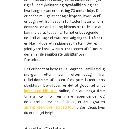
rig på udsmykningen og
symbolikken
, og har
hvælvinger som er omkring 70 meter høje. Det
er endda muligt at besøge krypten, hvor Gaudí
er begravet. Et museum fortæller historien om
denne store arkitekt og kirkens historie. For at
komme op til toppen af tårnet er besøgende
nødt til at tage elevatoren. Adgangen til tårnet
er ikke inkluderet i indgangsbilletten. Det vil
yderligere koste 4 euro. Fra toppen af tårnet er
der en af
de smukkeste udsigter
over
Barcelona.
Det er bedst at besøge La Sagrada Familia tidlig
morgen eller sen eftermiddag, når
reflektionerne af solen forstørre katedralens
strukturer. Derudover, er det et godt råd er at
købe dine billetter
online, for at undgå flere
timers kø. For en mere spændende og
detaljeret oplevelse af kirken, er der også en
spring-køen-over guided tour
tilgængelig, hvis
du er meget ivrig!