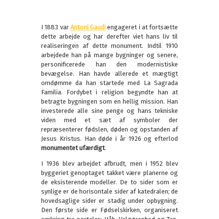
I 1883 var
Antoni Gaudi
engageret i at fortsætte
dette arbejde og har derefter viet hans liv til
realiseringen af dette monument. Indtil 1910
arbejdede han på mange bygninger og senere,
personificerede han den modernistiske
bevægelse. Han havde allerede et mægtigt
omdømme da han startede med La Sagrada
Familia. Fordybet i religion begyndte han at
betragte bygningen som en hellig mission. Han
investerede alle sine penge og hans tekniske
viden med et sæt af symboler der
repræsenterer fødslen, døden og opstanden af
Jesus Kristus. Han døde i år 1926 og efterlod
monumentet ufærdigt
.
I 1936 blev arbejdet afbrudt, men i 1952 blev
byggeriet genoptaget takket være planerne og
de eksisterende modeller. De to sider som er
synlige er de horisontale sider af katedralen; de
hovedsaglige sider er stadig under opbygning.
Den første side er Fødselskirken, organiseret