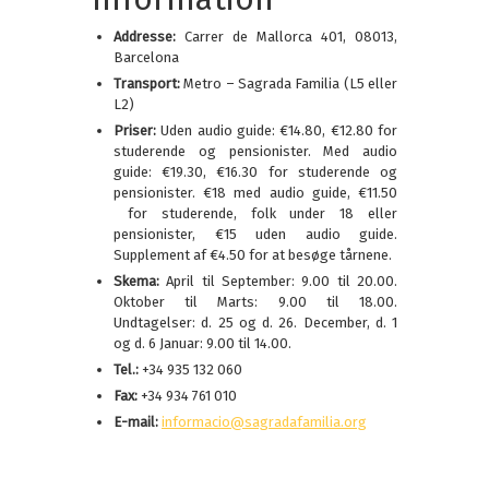
Addresse:
Carrer de Mallorca 401, 08013,
Barcelona
Transport:
Metro – Sagrada Familia (L5 eller
L2)
Priser:
Uden audio guide: €14.80, €12.80 for
studerende og pensionister. Med audio
guide: €19.30, €16.30 for studerende og
pensionister. €18 med audio guide, €11.50
for studerende, folk under 18 eller
pensionister, €15 uden audio guide.
Supplement af €4.50 for at besøge tårnene.
Skema:
April til September: 9.00 til 20.00.
Oktober til Marts: 9.00 til 18.00.
Undtagelser: d. 25 og d. 26. December, d. 1
og d. 6 Januar: 9.00 til 14.00.
Tel.:
+34 935 132 060
Fax:
+34 934 761 010
E-mail:
informacio@sagradafamilia.org