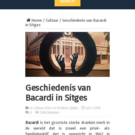
SEARCH
Home
/
Cultuur
/
Geschiedenis van Bacardi
in Sitges
Geschiedenis van
Bacardi in Sitges
in
Cultuur
,
Eten en Drinken
,
Sitges
Juli 7, 2015
0
3,564 Bekeken
Bacardi
is het grootste sterke dranken merk in
de wereld dat is zowel een privé- als
familiebedrijf. Het is opgericht in 1862 in