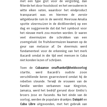
met een type gist voor de vergisting, dan
filterde het door houtskool en het verouderen in
witte eiken vaten, waardoor het eindproduct
transparant was en hiermee de
eerste
witgekleurde rum in de wereld. Mevrouw Amalia
spotte
vleermuizen
in de distilleerderij op een
dag en suggereerde dat dat het symbool voor
het nieuwe merk zou moeten worden. Er waren
veel vleermuizen die schrokken van een
zoemgeluid. De fruitvleermuizen kwamen op de
geur van melasse af. De vleermuis werd
fundamenteel voor de erkenning van het merk
Bacardi omdat in die tijd veel mensen in Cuba
niet konden lezen of schrijven.
Toen de
Cubaanse onafhankelijkheidsoorlog
startte, werd Bacardi’s oudste zoon
verschillende keren gearresteerd omdat hij de
rebellen steunde. Terwijl de vrouwen van de
familie werden verbannen naar Kingston,
Jamaica, werd het bedrijf gerund door Emilio’s
broers Jose en Facundo. Na het einde van de
oorlog, werden de populaire drankjes
Daiquiri
en
Cuba Libre
uitgevonden, met het gebruik van