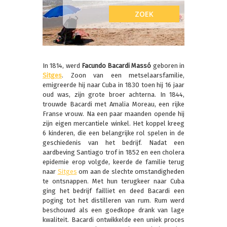
In 1814, werd
Facundo Bacardi Massó
geboren in
Sitges
. Zoon van een metselaarsfamilie,
emigreerde hij naar Cuba in 1830 toen hij 16 jaar
oud was, zijn grote broer achterna. In 1844,
trouwde Bacardi met Amalia Moreau, een rijke
Franse vrouw. Na een paar maanden opende hij
zijn eigen mercantiele winkel. Het koppel kreeg
6 kinderen, die een belangrijke rol spelen in de
geschiedenis van het bedrijf. Nadat een
aardbeving Santiago trof in 1852 en een cholera
epidemie erop volgde, keerde de familie terug
naar
Sitges
om aan de slechte omstandigheden
te ontsnappen. Met hun terugkeer naar Cuba
ging het bedrijf failliet en deed Bacardi een
poging tot het distilleren van rum. Rum werd
beschouwd als een goedkope drank van lage
kwaliteit. Bacardi ontwikkelde een uniek proces