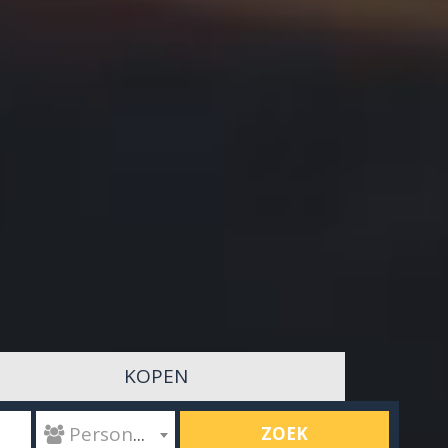
KOPEN
ZOEK
 Personen