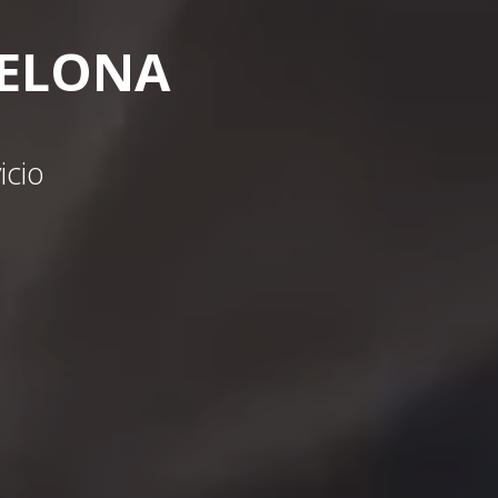
CELONA
icio