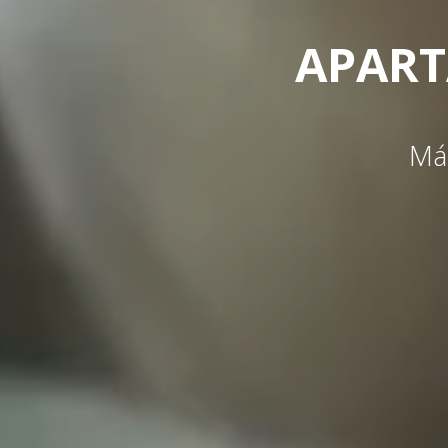
APART
Más