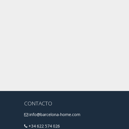
CONTACTO
info@barcelona-home.com
+34 622 574 026