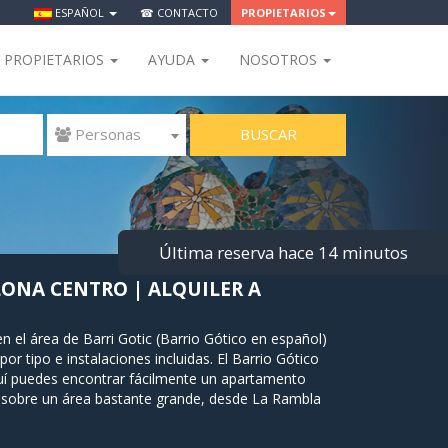
ESPAÑOL
☎ CONTACTO
PROPIETARIOS
PROPIETARIOS
AYUDA
NOSOTROS
BUSCAR
 Personas
Última reserva hace 14 minutos
ONA CENTRO | ALQUILER A
 el área de Barri Gotic (Barrio Gótico en español)
por tipo e instalaciones incluidas. El Barrio Gótico
uí puedes encontrar fácilmente un apartamento
de sobre un área bastante grande, desde La Rambla
. Cuando visites el Barrio Gótico, no te pierdas la
 el entorno que lo rodea, donde aún se puede