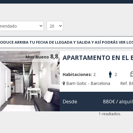
sentir la historia de la antigua época romana. También hay v
Carrer de Petritxol es una calle famosa por sus cafés. el luga
especialidad de Barcelona: chocolate con churros. El Barrio G
y su proximidad a la playa hace de la zona un lugar ideal para
Los apartamentos en Barri Gotic están justo en el corazón d
alquilar un apartamento en el centro de Barcelona, esta es l
ODUCE ARRIBA TU FECHA DE LLEGADA Y SALIDA Y ASÍ PODRÁS VER L
transporte público, que te dará acceso al resto de las zonas
selección de lugares interesantes para comer tapas, beber chu
8,8
APARTAMENTO EN EL 
Muy bueno
Barcelona Home le ayudará a encontrar una propiedad inmobil
habitaciones en apartamentos compartidos, apartamentos esp
Brindamos servicios de buena calidad y nuestra prioridad es 
Habitaciones:
2
2
alguna pregunta o necesitas asistencia en el proceso de res
Barri Gotic - Barcelona
Ref. 
Desde
880€
/ alqui
1 resultados.