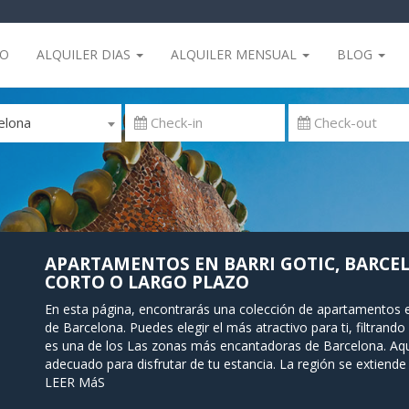
IO
ALQUILER DIAS
ALQUILER MENSUAL
BLOG
elona
APARTAMENTOS EN BARRI GOTIC, BARCEL
CORTO O LARGO PLAZO
En esta página, encontrarás una colección de apartamentos en
de Barcelona. Puedes elegir el más atractivo para ti, filtrando 
es una de los Las zonas más encantadoras de Barcelona. Aq
adecuado para disfrutar de tu estancia. La región se extien
hasta Via Laietana, y desde el puerto hasta la Plaza Catalunya
LEER MáS
entrada a la poderosa catedral. Igualmente impresionante es