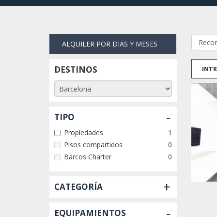
ALQUILER POR DIAS Y MESES
DESTINOS
INTR
-
TIPO
Propiedades
1
Pisos compartidos
0
Barcos Charter
0
+
CATEGORÍA
-
EQUIPAMIENTOS