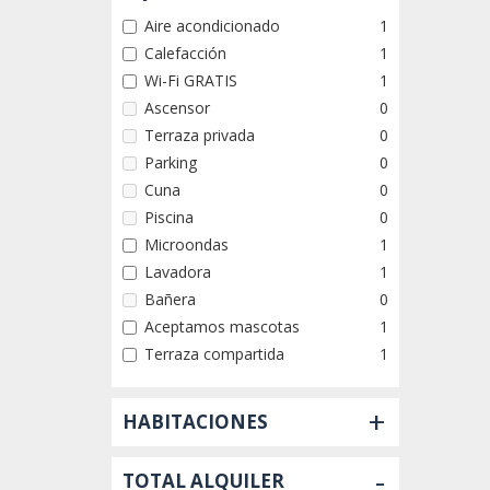
Aire acondicionado
1
Calefacción
1
Wi-Fi GRATIS
1
Ascensor
0
Terraza privada
0
Parking
0
Cuna
0
Piscina
0
Microondas
1
Lavadora
1
Bañera
0
Aceptamos mascotas
1
Terraza compartida
1
+
HABITACIONES
-
TOTAL ALQUILER