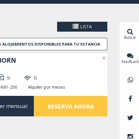
arias tiendas pequeñas que merecen una visita.
r perfecto para tomar un descanso y disfrutar de la
ótico es un lugar popular para visitar en Barcelona
 tu estancia en Barcelona!
LISTA
el centro de Barcelona. Entonces, si está buscando
Buscar
a mejor opción. La zona está bien conectada por
OS ALOJAMIENTOS DISPONIBLES PARA TU ESTANCIA
 de Barcelona. Además, le encantará con su amplia
pitos y sangría.
×
BORN
Feedback
iaria adecuada a su elección: áticos, casas,
aciosos o estudios en el Barrio Gótico.
hacer que tengas una estadía cómoda. Si tienes
Sí
Sí
erva, siempre puedes contactarnos.
BHM1-200
Alquiler por meses
ler mensual
RESERVA AHORA