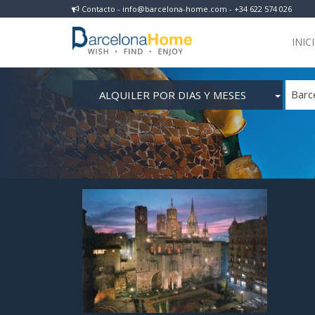
Contacto - info@barcelona-home.com - +34 622 574 026
INIC
ALQUILER POR DIAS Y MESES
Barc