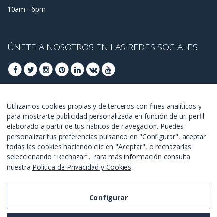
10am - 6pm
ÚNETE A NOSOTROS EN LAS REDES SOCIALES
ÚNETE PARA OBTENER OFERTAS DE ÚLTIMO
Utilizamos cookies propias y de terceros con fines analíticos y
para mostrarte publicidad personalizada en función de un perfil
MINUTO
elaborado a partir de tus hábitos de navegación. Puedes
personalizar tus preferencias pulsando en "Configurar", aceptar
UNETE
todas las cookies haciendo clic en "Aceptar", o rechazarlas
seleccionando "Rechazar". Para más información consulta
Estoy de acuerdo con los
términos y condiciones
.
nuestra
Política de Privacidad y Cookies
.
Configurar
Aviso Legal