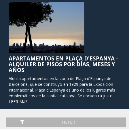
APARTAMENTOS EN PLAÇA D'ESPANYA -
ALQUILER DE PISOS POR DÍAS, MESES Y
AÑOS
Alquila apartamentos en la zona de Plaça d'Espanya de
Barcelona, que se construyó en 1929 para la Exposición
Internacional, Plaça d'Espanya es uno de los lugares más
emblemáticos de la capital catalana. Se encuentra justo
debajo de la montaña de Montjuïc, donde se encuentra el
LEER MáS
Museo Nacional de Historia de Cataluña y el Estadio
Olímpico. La plaza está atravesada por Gran Vía y Avenida
del Paralel, dos de las vías más importantes de Barcelona.
FILTER